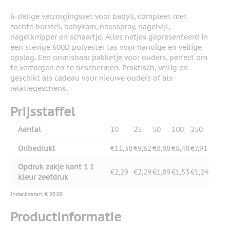
6-delige verzorgingsset voor baby’s, compleet met
zachte borstel, babykam, neusspray, nagelvijl,
nagelknipper en schaartje. Alles netjes gepresenteerd in
een stevige 600D polyester tas voor handige en veilige
opslag. Een onmisbaar pakketje voor ouders, perfect om
te verzorgen en te beschermen. Praktisch, veilig en
geschikt als cadeau voor nieuwe ouders of als
relatiegeschenk.
Prijsstaffel
Aantal
10
25
50
100
250
Onbedrukt
€11,38
€9,62
€8,88
€8,48
€7,91
Opdruk zakje kant 1 1
€2,29
€2,29
€1,89
€1,53
€1,24
kleur zeefdruk
Instelkosten: € 50,00
Productinformatie