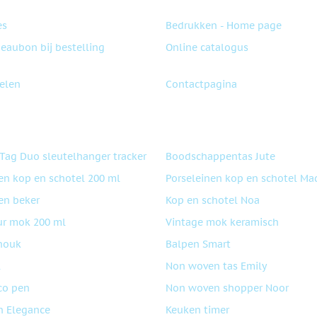
es
Bedrukken - Home page
deaubon bij bestelling
Online catalogus
elen
Contactpagina
 Tag Duo sleutelhanger tracker
Boodschappentas Jute
en kop en schotel 200 ml
Porseleinen kop en schotel Ma
en beker
Kop en schotel Noa
ur mok 200 ml
Vintage mok keramisch
nouk
Balpen Smart
l
Non woven tas Emily
co pen
Non woven shopper Noor
n Elegance
Keuken timer