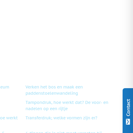
ileum
Verken het bos en maak een
paddenstoelenwandeling
Contact
Tampondruk, hoe werkt dat? De voor- en
nadelen op een rijtje
oe werkt
Transferdruk; welke vormen zijn er?