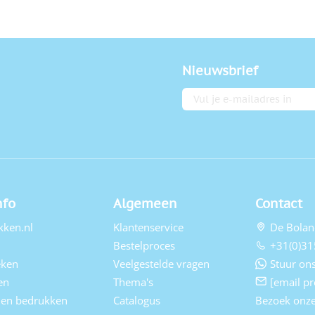
Nieuwsbrief
E-mailadres
nfo
Algemeen
Contact
kken.nl
Klantenservice
De Bolan
Bestelproces
+31(0)31
eken
Veelgestelde vragen
Stuur ons
en
Thema's
[email pr
elen bedrukken
Catalogus
Bezoek onz