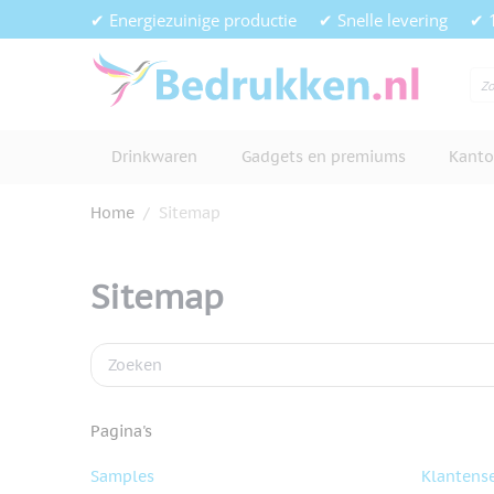
Ga naar de inhoud
✔ Energiezuinige productie
✔ Snelle levering
✔ 
Drinkwaren
Gadgets en premiums
Kanto
Home
/
Sitemap
Sitemap
Pagina's
Samples
Klantense