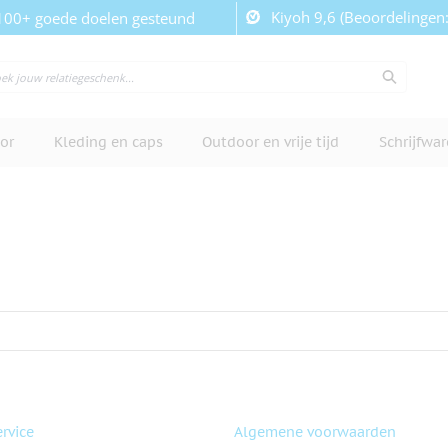
Kiyoh 9,6 (Beoordelingen
100+ goede doelen gesteund
or
Kleding en caps
Outdoor en vrije tijd
Schrijfwa
rvice
Algemene voorwaarden