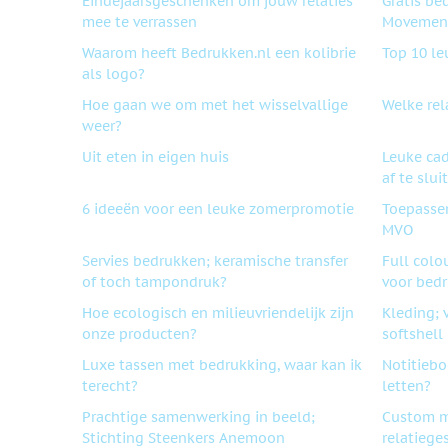
Eindejaarsgeschenken om jouw relaties
Gratis be
mee te verrassen
Movement
Waarom heeft Bedrukken.nl een kolibrie
Top 10 le
als logo?
Hoe gaan we om met het wisselvallige
Welke rel
weer?
Uit eten in eigen huis
Leuke ca
af te slui
6 ideeën voor een leuke zomerpromotie
Toepassen
MVO
Servies bedrukken; keramische transfer
Full colo
of toch tampondruk?
voor bed
Hoe ecologisch en milieuvriendelijk zijn
Kleding; 
onze producten?
softshell
Luxe tassen met bedrukking, waar kan ik
Notitiebo
terecht?
letten?
Prachtige samenwerking in beeld;
Custom m
Stichting Steenkers Anemoon
relatiege