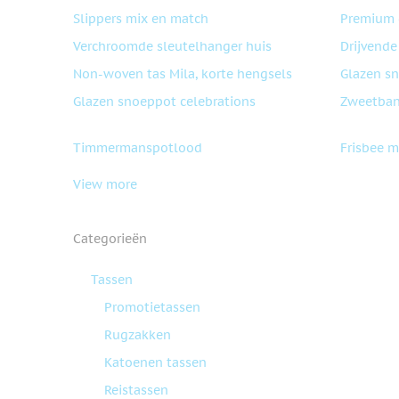
Slippers mix en match
Premium 
Verchroomde sleutelhanger huis
Drijvende
Non-woven tas Mila, korte hengsels
Glazen s
Glazen snoeppot celebrations
Zweetban
Timmermanspotlood
Frisbee m
View more
Categorieën
Tassen
Promotietassen
Rugzakken
Katoenen tassen
Reistassen