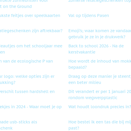
drukte zonnebrillen voor
Zomerse relatiegeschenken to
 on the Ground
ukste feitjes over speelkaarten
Val op tijdens Pasen
atiegeschenken zijn aftrekbaar?
Emoji's; waar komen ze vandaa
gebruik je ze in je drukwerk?
deautjes om het schooljaar mee
Back to school 2026 - Na de
ten
kerstvakantie
 van de ecologische P van
Hoe wordt de inhoud van mok
bepaald?
ur logo: welke opties zijn er
Draag op deze manier je steentj
rukking?
een beter milieu
verschil tussen hardshell en
Dit verandert er per 1 januari 2
rondom wegwerpplastic
ekjes in 2024 - Waar moet je op
Wat houdt loondruk precies in
ade usb-sticks als
Hoe bestel ik een tas die bij mij
schenk
past?