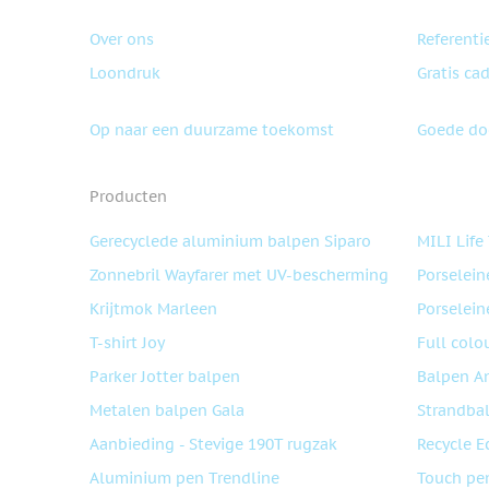
Over ons
Referenti
Loondruk
Gratis ca
Op naar een duurzame toekomst
Goede do
Producten
Gerecyclede aluminium balpen Siparo
MILI Life
Zonnebril Wayfarer met UV-bescherming
Porselein
Krijtmok Marleen
Porselein
T-shirt Joy
Full colo
Parker Jotter balpen
Balpen A
Metalen balpen Gala
Strandba
Aanbieding - Stevige 190T rugzak
Recycle E
Aluminium pen Trendline
Touch pe