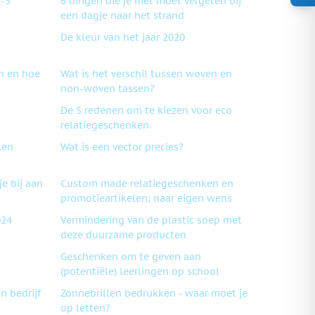
p-5
6 dingen die je niet moet vergeten bij
een dagje naar het strand
De kleur van het jaar 2020
n en hoe
Wat is het verschil tussen woven en
non-woven tassen?
De 5 redenen om te kiezen voor eco
relatiegeschenken
ken
Wat is een vector precies?
e bij aan
Custom made relatiegeschenken en
promotieartikelen; naar eigen wens
024
Vermindering van de plastic soep met
deze duurzame producten
?
Geschenken om te geven aan
(potentiële) leerlingen op school
n bedrijf
Zonnebrillen bedrukken - waar moet je
op letten?