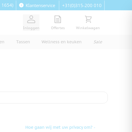
: 1654)
+31(0)315-200 010
Klantenservice
View quote, Quote is empty
Bekijk winkelwagen, Wi
Inloggen
Offertes
Winkelwagen
ren
Tassen
Wellness en keuken
Sale
Hoe gaan wij met uw privacy om? -