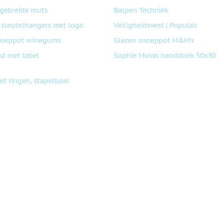
gebreide muts
Balpen Techniek
 sleutelhangers met logo
Veiligheidsvest | Populair
noeppot winegums
Glazen snoeppot M&M’s
d met label
Sophie Muval handdoek 50x30
et ringen, stapelbaar