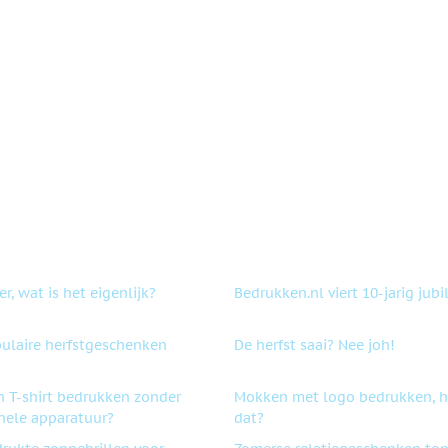
r, wat is het eigenlijk?
Bedrukken.nl viert 10-jarig jub
ulaire herfstgeschenken
De herfst saai? Nee joh!
n T-shirt bedrukken zonder
Mokken met logo bedrukken, h
nele apparatuur?
dat?