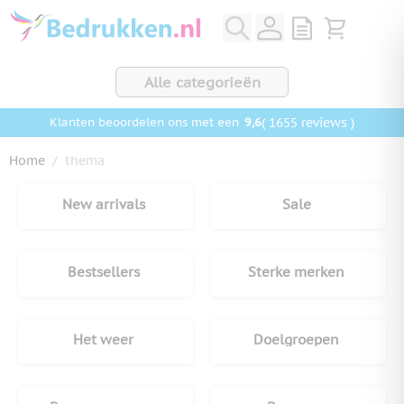
Ga naar de inhoud
View quote, Q
Bekijk wink
Alle categorieën
9,6
( 1655 reviews )
Klanten beoordelen ons met een
Home
/
thema
New arrivals
Sale
Bestsellers
Sterke merken
Het weer
Doelgroepen