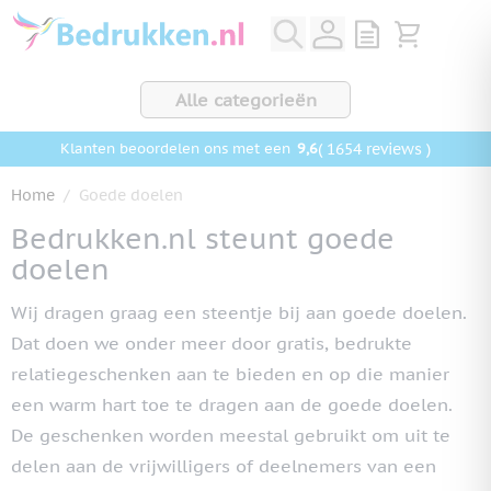
Ga naar de inhoud
View quote, Q
Bekijk wink
Alle categorieën
9,6
( 1654 reviews )
Klanten beoordelen ons met een
Home
/
Goede doelen
Bedrukken.nl steunt goede
doelen
Wij dragen graag een steentje bij aan goede doelen.
Dat doen we onder meer door gratis, bedrukte
relatiegeschenken aan te bieden en op die manier
een warm hart toe te dragen aan de goede doelen.
De geschenken worden meestal gebruikt om uit te
delen aan de vrijwilligers of deelnemers van een