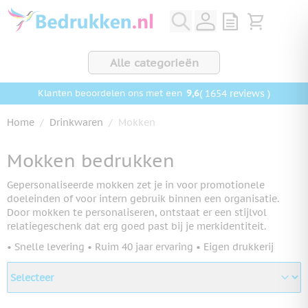
Ga naar de inhoud
View quote, Q
Bekijk wink
Alle categorieën
9,6
( 1654 reviews )
Klanten beoordelen ons met een
Home
/
Drinkwaren
/
Mokken
Mokken bedrukken
Gepersonaliseerde mokken zet je in voor promotionele
doeleinden of voor intern gebruik binnen een organisatie.
Door mokken te personaliseren, ontstaat er een stijlvol
relatiegeschenk dat erg goed past bij je merkidentiteit.
• Snelle levering • Ruim 40 jaar ervaring • Eigen drukkerij