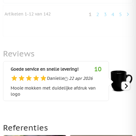
Artikelen
1
-
12
van
142
1
2
3
4
5
U lees momenteel 
Pagina
Pagina
Pagina
Pagina
Reviews
10
Goede service en snelle levering!
22 april 2026
Danielle
22 apr 2026
Mooie mokken met duidelijke afdruk van
logo
Referenties