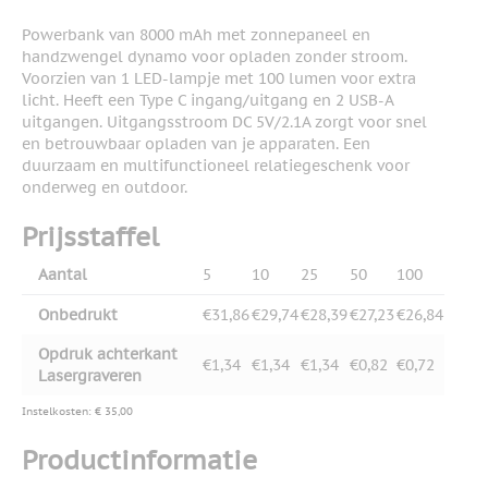
Powerbank van 8000 mAh met zonnepaneel en
handzwengel dynamo voor opladen zonder stroom.
Voorzien van 1 LED-lampje met 100 lumen voor extra
licht. Heeft een Type C ingang/uitgang en 2 USB-A
uitgangen. Uitgangsstroom DC 5V/2.1A zorgt voor snel
en betrouwbaar opladen van je apparaten. Een
duurzaam en multifunctioneel relatiegeschenk voor
onderweg en outdoor.
Prijsstaffel
Aantal
5
10
25
50
100
Onbedrukt
€31,86
€29,74
€28,39
€27,23
€26,84
Opdruk achterkant
€1,34
€1,34
€1,34
€0,82
€0,72
Lasergraveren
Instelkosten: € 35,00
Productinformatie