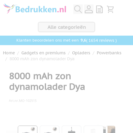
Ga naar de inhoud
View quote, Q
Bekijk wink
Alle categorieën
9,6
( 1654 reviews )
Klanten beoordelen ons met een
Home
/
Gadgets en premiums
/
Opladers
/
Powerbanks
/
8000 mAh zon dynamolader Dya
8000 mAh zon
dynamolader Dya
Art.nr.
MO-102515
Hoofdafbeelding
Klik om afbeelding op volledig scherm te bekijken
View larger image
View larger image
View larger image
View larger ima
View la