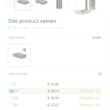
Stel product samen
€ 29,74
per stuk bij 10 stuks
Kies kleur
zwart
Kies aantal
10
5
€ 31,86
10
€ 29,74
Bespaar 7%
25
€ 28,39
Bespaar 11%
50
€ 27,23
Bespaar 15%