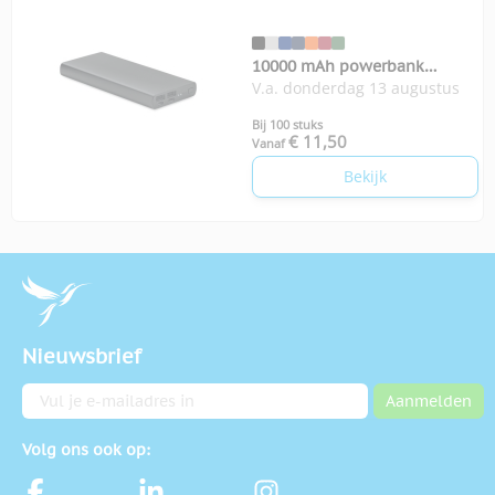
10000 mAh powerbank
V.a. donderdag 13 augustus
Powerflat
Bij 100 stuks
€ 11,50
Vanaf
Bekijk
Nieuwsbrief
E-mailadres
Aanmelden
Volg ons ook op: