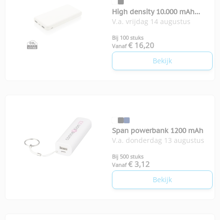
High density 10.000 mAh
V.a. vrijdag 14 augustus
zakformaat powerbank
Bij 100 stuks
€ 16,20
Vanaf
Bekijk
Span powerbank 1200 mAh
V.a. donderdag 13 augustus
Bij 500 stuks
€ 3,12
Vanaf
Bekijk