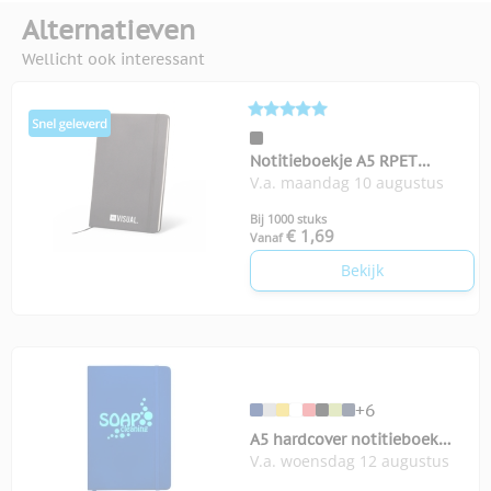
Alternatieven
Wellicht ook interessant
Notitieboekje A5 RPET
V.a. maandag 10 augustus
Recycle
Bij 1000 stuks
€ 1,69
Vanaf
Bekijk
+6
A5 hardcover notitieboek
V.a. woensdag 12 augustus
Spectrum