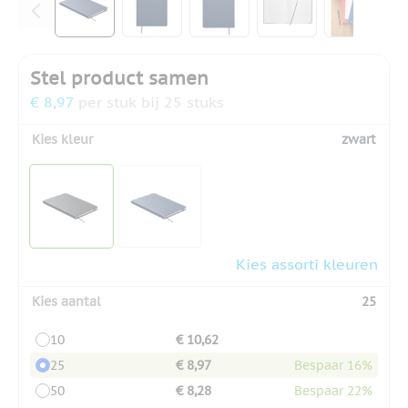
Stel product samen
€ 8,97
per stuk bij 25 stuks
Kies kleur
zwart
Kies assorti kleuren
Kies aantal
25
10
€ 10,62
25
€ 8,97
Bespaar 16%
50
€ 8,28
Bespaar 22%