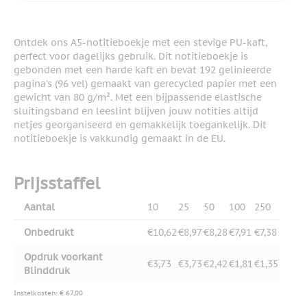
Ontdek ons A5-notitieboekje met een stevige PU-kaft,
perfect voor dagelijks gebruik. Dit notitieboekje is
gebonden met een harde kaft en bevat 192 gelinieerde
pagina's (96 vel) gemaakt van gerecycled papier met een
gewicht van 80 g/m². Met een bijpassende elastische
sluitingsband en leeslint blijven jouw notities altijd
netjes georganiseerd en gemakkelijk toegankelijk. Dit
notitieboekje is vakkundig gemaakt in de EU.
Prijsstaffel
Aantal
10
25
50
100
250
Onbedrukt
€10,62
€8,97
€8,28
€7,91
€7,38
Opdruk voorkant
€3,73
€3,73
€2,42
€1,81
€1,35
Blinddruk
Instelkosten: € 67,00