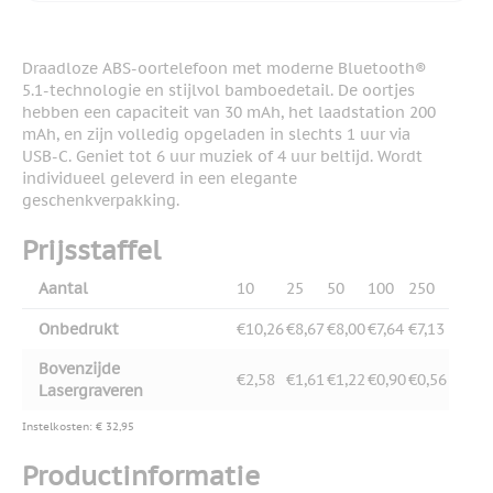
Draadloze ABS-oortelefoon met moderne Bluetooth®
5.1-technologie en stijlvol bamboedetail. De oortjes
hebben een capaciteit van 30 mAh, het laadstation 200
mAh, en zijn volledig opgeladen in slechts 1 uur via
USB-C. Geniet tot 6 uur muziek of 4 uur beltijd. Wordt
individueel geleverd in een elegante
geschenkverpakking.
Prijsstaffel
Aantal
10
25
50
100
250
Onbedrukt
€10,26
€8,67
€8,00
€7,64
€7,13
Bovenzijde
€2,58
€1,61
€1,22
€0,90
€0,56
Lasergraveren
Instelkosten: € 32,95
Productinformatie