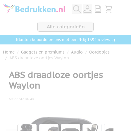
Ga naar de inhoud
View quote, Q
Bekijk wink
Alle categorieën
9,6
( 1654 reviews )
Klanten beoordelen ons met een
Home
/
Gadgets en premiums
/
Audio
/
Oordopjes
/
ABS draadloze oortjes Waylon
ABS draadloze oortjes
Waylon
Art.nr.
GI-101640
Hoofdafbeelding
Klik om afbeelding op volledig scherm te bekijken
View larger image
View larger image
View larger image
View larger ima
View la