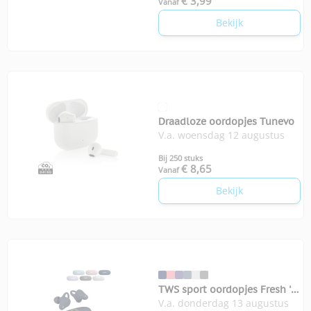
€ 3,99
Vanaf
Bekijk
Draadloze oordopjes Tunevo
V.a. woensdag 12 augustus
Bij 250 stuks
€ 8,65
Vanaf
Bekijk
TWS sport oordopjes Fresh 'n
V.a. donderdag 13 augustus
Rebel