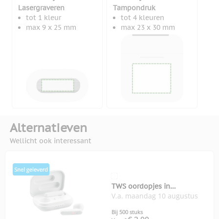
Lasergraveren
Tampondruk
tot 1 kleur
tot 4 kleuren
max 9 x 25 mm
max 23 x 30 mm
Alternatieven
Wellicht ook interessant
TWS oordopjes in
V.a. maandag 10 augustus
oplaadcassette Blues
Bij 500 stuks