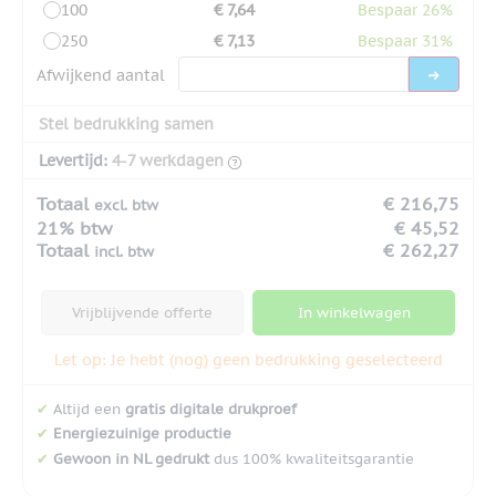
100
€ 7,64
Bespaar 26%
250
€ 7,13
Bespaar 31%
Afwijkend aantal
Stel bedrukking samen
Levertijd:
4-7 werkdagen
Totaal
€ 216,75
excl. btw
21% btw
€ 45,52
Totaal
€ 262,27
incl. btw
Vrijblijvende offerte
In winkelwagen
Let op: Je hebt (nog) geen bedrukking geselecteerd
✔
Altijd een
gratis digitale drukproef
✔
Energiezuinige productie
✔
Gewoon in NL gedrukt
dus 100% kwaliteitsgarantie