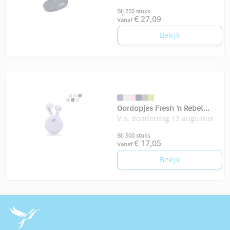
Bij 250 stuks
€ 27,09
Vanaf
Bekijk
Oordopjes Fresh 'n Rebel
V.a. donderdag 13 augustus
Twins Core 2
Bij 500 stuks
€ 17,05
Vanaf
Bekijk