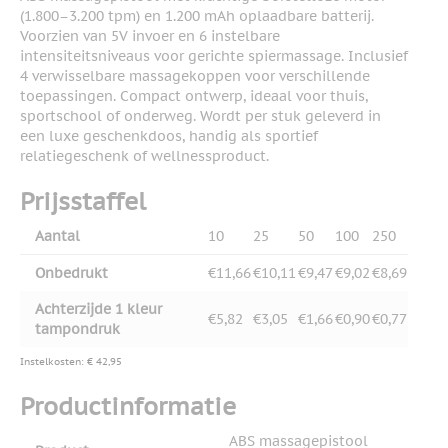
(1.800–3.200 tpm) en 1.200 mAh oplaadbare batterij.
Voorzien van 5V invoer en 6 instelbare
intensiteitsniveaus voor gerichte spiermassage. Inclusief
4 verwisselbare massagekoppen voor verschillende
toepassingen. Compact ontwerp, ideaal voor thuis,
sportschool of onderweg. Wordt per stuk geleverd in
een luxe geschenkdoos, handig als sportief
relatiegeschenk of wellnessproduct.
Prijsstaffel
Aantal
10
25
50
100
250
Onbedrukt
€11,66
€10,11
€9,47
€9,02
€8,69
Achterzijde 1 kleur
€5,82
€3,05
€1,66
€0,90
€0,77
tampondruk
Instelkosten: € 42,95
Productinformatie
ABS massagepistool