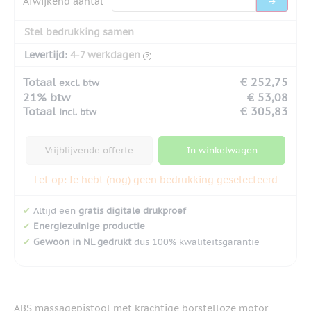
Afwijkend aantal
Stel bedrukking samen
Levertijd:
4-7 werkdagen
Totaal
€ 252,75
excl. btw
21% btw
€ 53,08
Totaal
€ 305,83
incl. btw
Vrijblijvende offerte
In winkelwagen
Let op: Je hebt (nog) geen bedrukking geselecteerd
✔
Altijd een
gratis digitale drukproef
✔
Energiezuinige productie
✔
Gewoon in NL gedrukt
dus 100% kwaliteitsgarantie
ABS massagepistool met krachtige borstelloze motor