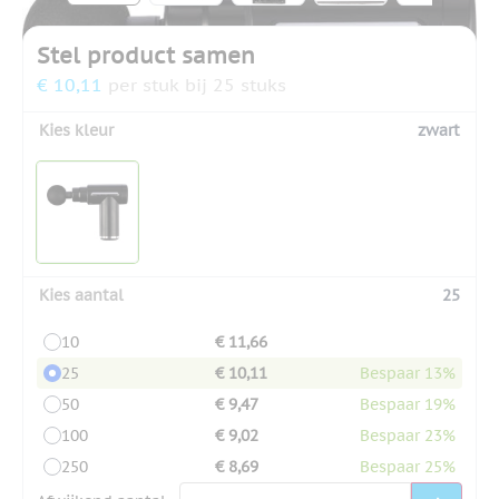
Stel product samen
€ 10,11
per stuk bij 25 stuks
Kies kleur
zwart
Kies aantal
25
10
€ 11,66
25
€ 10,11
Bespaar 13%
50
€ 9,47
Bespaar 19%
100
€ 9,02
Bespaar 23%
250
€ 8,69
Bespaar 25%