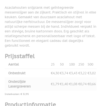
Acaciahouten snijplank met geïntegreerde
messenslijper aan de zijkant. Praktisch en stijlvol in elke
keuken. Gemaakt van duurzaam acaciahout met
natuurlijke nerfstructuur. De messenslijper zorgt voor
altijd scherpe messen bij de hand. Individueel verpakt in
een stevige, bruine kartonnen doos. Erg geschikt als
relatiegeschenk en personaliseerbaar met logo of tekst.
Een functioneel en elegant cadeau dat dagelijks
gebruikt wordt.
Prijsstaffel
Aantal
25
50
100
250
500
Onbedrukt
€4,30
€3,74
€3,43
€3,22
€3,02
Onderzijde
€1,79
€1,40
€1,08
€0,74
€0,66
Lasergraveren
Instelkosten: € 32,95
Productinformatie