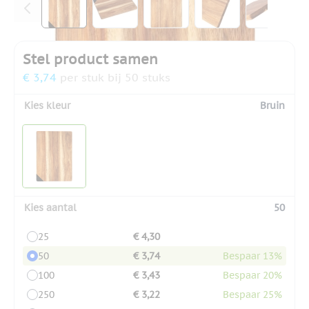
Stel product samen
€ 3,74
per stuk bij 50 stuks
Kies kleur
Bruin
Kies aantal
50
25
€ 4,30
50
€ 3,74
Bespaar 13%
100
€ 3,43
Bespaar 20%
250
€ 3,22
Bespaar 25%