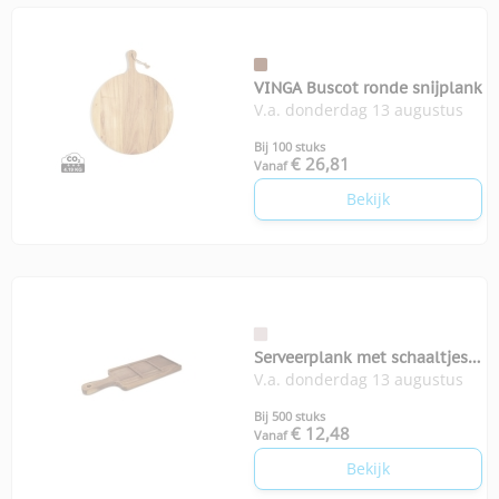
VINGA Buscot ronde snijplank
V.a. donderdag 13 augustus
Bij 100 stuks
€ 26,81
Vanaf
Bekijk
Serveerplank met schaaltjes
V.a. donderdag 13 augustus
InSideOut
Bij 500 stuks
€ 12,48
Vanaf
Bekijk