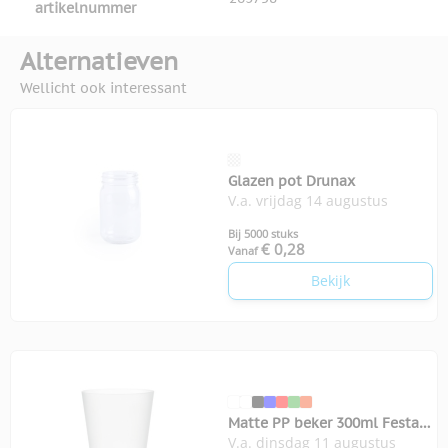
artikelnummer
Alternatieven
Wellicht ook interessant
Glazen pot Drunax
V.a. vrijdag 14 augustus
Bij 5000 stuks
€ 0,28
Vanaf
Bekijk
Matte PP beker 300ml Festa
V.a. dinsdag 11 augustus
large