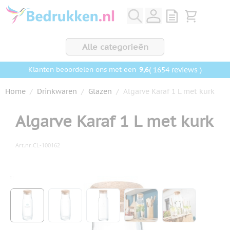
Ga naar de inhoud
View quote, Q
Bekijk wink
Alle categorieën
9,6
( 1654 reviews )
Klanten beoordelen ons met een
Home
/
Drinkwaren
/
Glazen
/
Algarve Karaf 1 L met kurk
Algarve Karaf 1 L met kurk
Art.nr.
CL-100162
Hoofdafbeelding
Klik om afbeelding op volledig scherm te bekijken
View larger image
View larger image
View larger image
View larger image
View larger