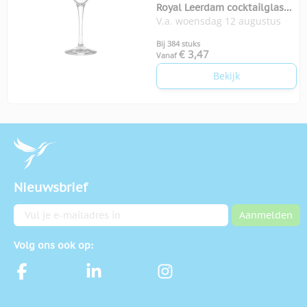
Royal Leerdam cocktailglas
V.a. woensdag 12 augustus
26 cl Mare
Bij 384 stuks
€ 3,47
Vanaf
Bekijk
Nieuwsbrief
E-mailadres
Aanmelden
Volg ons ook op: