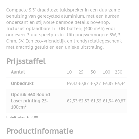
Compacte 5,3" draadloze luidspreker in een duurzame
behuizing van gerecycled aluminium, met een kurken
onderkant en stijlvolle bamboe details bovenop.
Inclusief oplaadbare Li-ION-batterij (400 mAh) voor
ongeveer 3 uur speelplezier. Uitgangsvermogen: 3W, 3
Ohm, 5V. Een eco-vriendelijk en trendy relatiegeschenk
met krachtig geluid en een unieke uitstraling.
Prijsstaffel
Aantal
10
25
50
100
250
Onbedrukt
€9,43
€7,87
€7,27
€6,85
€6,44
Opdruk 360 Round
Laser printing 25-
€2,33
€2,33
€1,55
€1,34
€0,87
100cm²
Instelkosten: € 35,00
Productinformatie