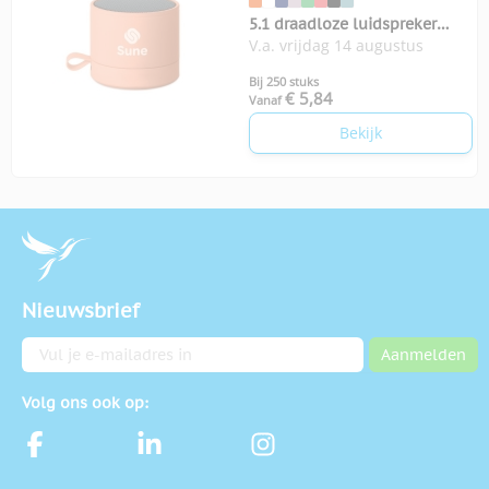
5.1 draadloze luidspreker
V.a. vrijdag 14 augustus
Recar
Bij 250 stuks
€ 5,84
Vanaf
Bekijk
Nieuwsbrief
E-mailadres
Aanmelden
Volg ons ook op: