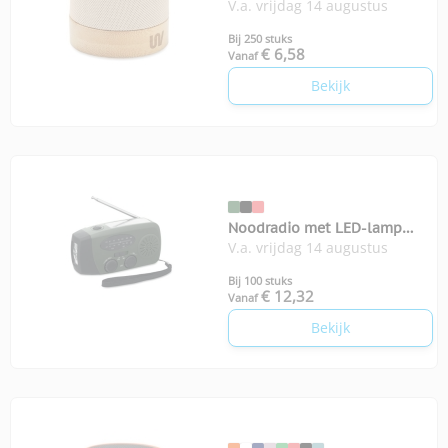
V.a. vrijdag 14 augustus
Bool
Bij 250 stuks
€ 6,58
Vanaf
Bekijk
Noodradio met LED-lamp
V.a. vrijdag 14 augustus
Onda
Bij 100 stuks
€ 12,32
Vanaf
Bekijk