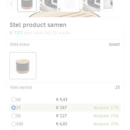
Stel product samen
€ 7,87
per stuk bij 25 stuks
Kies kleur
zwart
Kies aantal
25
10
€ 9,43
25
€ 7,87
Bespaar 17%
50
€ 7,27
Bespaar 23%
100
€ 6,85
Bespaar 27%