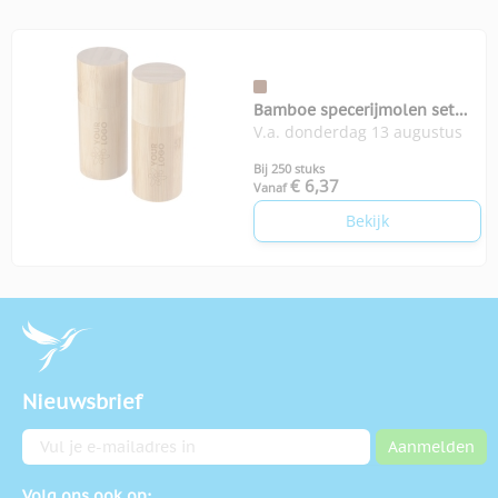
Bamboe specerijmolen set
V.a. donderdag 13 augustus
Christine
Bij 250 stuks
€ 6,37
Vanaf
Bekijk
Nieuwsbrief
E-mailadres
Aanmelden
Volg ons ook op: