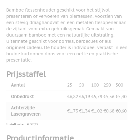
Bamboe flessenhouder geschikt voor het stijlvol
presenteren of vervoeren van bierflessen. Voorzien van
een stevig draaghandvat en een metalen flesopener aan
de zijkant voor extra gebruiksgemak. Gemaakt van
duurzaam bamboe met een natuurlijke uitstraling.
Uitermate geschikt voor borrels, barbecues of als
origineel cadeau. De houder is individueel verpakt in een
bruine kartonnen doos voor een nette en praktische
presentatie.
Prijsstaffel
Aantal
25
50
100
250
500
Onbedrukt
€6,82
€6,19
€5,79
€5,56
€5,40
Achterzijde
€1,73
€1,34
€1,02
€0,68
€0,60
Lasergraveren
Instelkosten: € 32,95
Productinformatie