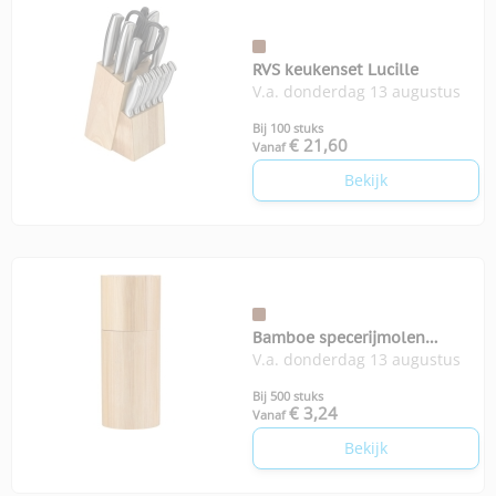
RVS keukenset Lucille
V.a. donderdag 13 augustus
Bij 100 stuks
€ 21,60
Vanaf
Bekijk
Bamboe specerijmolen
V.a. donderdag 13 augustus
Verena
Bij 500 stuks
€ 3,24
Vanaf
Bekijk