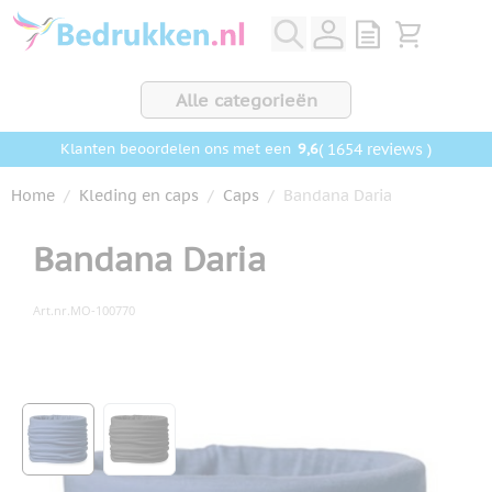
Ga naar de inhoud
View quote, Q
Bekijk wink
Alle categorieën
9,6
( 1654 reviews )
Klanten beoordelen ons met een
Home
/
Kleding en caps
/
Caps
/
Bandana Daria
Bandana Daria
Art.nr.
MO-100770
Hoofdafbeelding
Klik om afbeelding op volledig scherm te bekijken
View larger image
View larger image