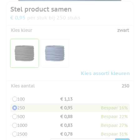
Stel product samen
€ 0,95
per stuk bij 250 stuks
Kies kleur
zwart
Kies assorti kleuren
Kies aantal
250
100
€ 1,13
250
€ 0,95
Bespaar 16%
500
€ 0,88
Bespaar 22%
1000
€ 0,83
Bespaar 27%
2500
€ 0,78
Bespaar 31%