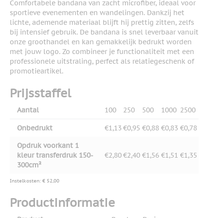
Comfortabele bandana van zacht microfiber, ideaal voor
sportieve evenementen en wandelingen. Dankzij het
lichte, ademende materiaal blijft hij prettig zitten, zelfs
bij intensief gebruik. De bandana is snel leverbaar vanuit
onze groothandel en kan gemakkelijk bedrukt worden
met jouw logo. Zo combineer je functionaliteit met een
professionele uitstraling, perfect als relatiegeschenk of
promotieartikel.
Prijsstaffel
Aantal
100
250
500
1000
2500
Onbedrukt
€1,13
€0,95
€0,88
€0,83
€0,78
Opdruk voorkant 1
kleur transferdruk 150-
€2,80
€2,40
€1,56
€1,51
€1,35
300cm²
Instelkosten: € 52,00
Productinformatie