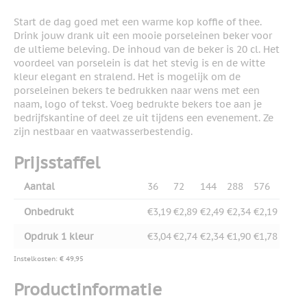
Start de dag goed met een warme kop koffie of thee.
Drink jouw drank uit een mooie porseleinen beker voor
de ultieme beleving. De inhoud van de beker is 20 cl. Het
voordeel van porselein is dat het stevig is en de witte
kleur elegant en stralend. Het is mogelijk om de
porseleinen bekers te bedrukken naar wens met een
naam, logo of tekst. Voeg bedrukte bekers toe aan je
bedrijfskantine of deel ze uit tijdens een evenement. Ze
zijn nestbaar en vaatwasserbestendig.
Prijsstaffel
Aantal
36
72
144
288
576
Onbedrukt
€3,19
€2,89
€2,49
€2,34
€2,19
Opdruk 1 kleur
€3,04
€2,74
€2,34
€1,90
€1,78
Instelkosten: € 49,95
Productinformatie