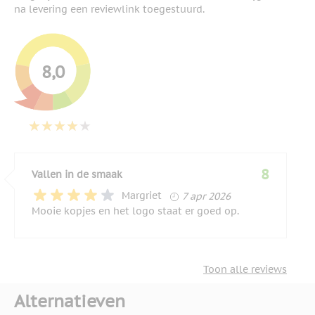
na levering een reviewlink toegestuurd.
8,0
8
Vallen in de smaak
7 april 2026
Margriet
7 apr 2026
Mooie kopjes en het logo staat er goed op.
Toon alle reviews
Alternatieven