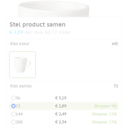
Stel product samen
€ 2,89
per stuk bij 72 stuks
Kies kleur
wit
Kies aantal
72
36
€ 3,19
72
€ 2,89
Bespaar 9%
144
€ 2,49
Bespaar 22%
288
€ 2,34
Bespaar 27%