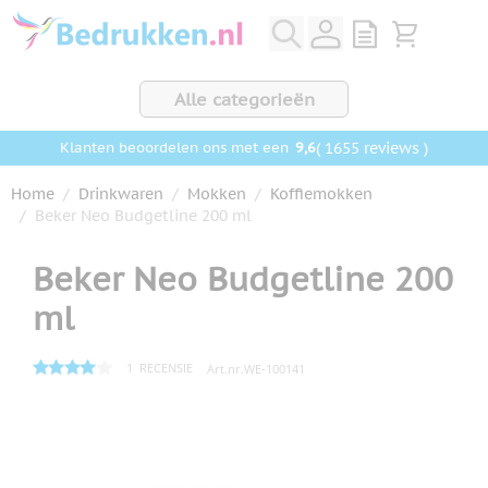
Ga naar de inhoud
View quote, Q
Bekijk wink
Alle categorieën
9,6
( 1655 reviews )
Klanten beoordelen ons met een
Home
/
Drinkwaren
/
Mokken
/
Koffiemokken
/
Beker Neo Budgetline 200 ml
Beker Neo Budgetline 200
ml
1
RECENSIE
Art.nr.
WE-100141
Hoofdafbeelding
Klik om afbeelding op volledig scherm te bekijken