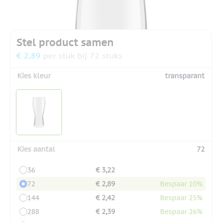
Stel product samen
€ 2,89
per stuk bij 72 stuks
Kies kleur
transparant
Kies aantal
72
36
€ 3,22
72
€ 2,89
Bespaar 10%
144
€ 2,42
Bespaar 25%
288
€ 2,39
Bespaar 26%