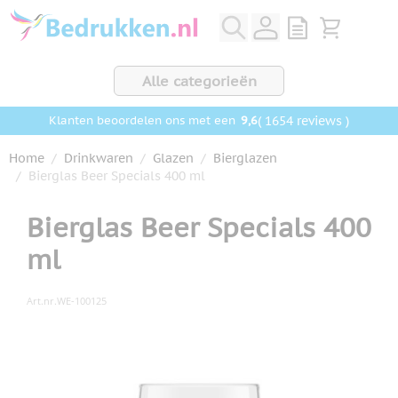
Ga naar de inhoud
View quote, Q
Bekijk wink
Alle categorieën
9,6
( 1654 reviews )
Klanten beoordelen ons met een
Home
/
Drinkwaren
/
Glazen
/
Bierglazen
/
Bierglas Beer Specials 400 ml
Bierglas Beer Specials 400
ml
Art.nr.
WE-100125
Hoofdafbeelding
Klik om afbeelding op volledig scherm te bekijken