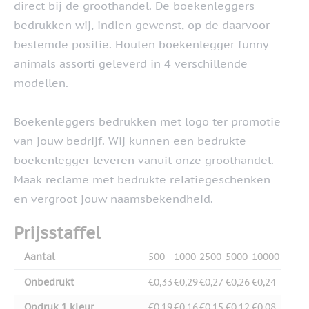
direct bij de groothandel. De boekenleggers
bedrukken wij, indien gewenst, op de daarvoor
bestemde positie. Houten boekenlegger funny
animals assorti geleverd in 4 verschillende
modellen.
Boekenleggers bedrukken met logo ter promotie
van jouw bedrijf. Wij kunnen een bedrukte
boekenlegger leveren vanuit onze groothandel.
Maak reclame met bedrukte relatiegeschenken
en vergroot jouw naamsbekendheid.
Prijsstaffel
Aantal
500
1000
2500
5000
10000
Onbedrukt
€0,33
€0,29
€0,27
€0,26
€0,24
Opdruk 1 kleur
€0,19
€0,16
€0,15
€0,12
€0,08