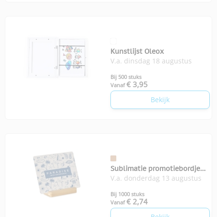
Kunstlijst Oleox
V.a. dinsdag 18 augustus
Bij 500 stuks
€ 3,95
Vanaf
Bekijk
Sublimatie promotiebordje
V.a. donderdag 13 augustus
Proplate
Bij 1000 stuks
€ 2,74
Vanaf
Bekijk