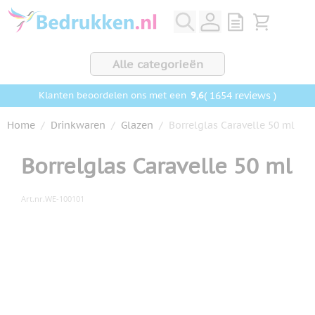
Ga naar de inhoud
View quote, Q
Bekijk wink
Alle categorieën
9,6
( 1654 reviews )
Klanten beoordelen ons met een
Home
/
Drinkwaren
/
Glazen
/
Borrelglas Caravelle 50 ml
Borrelglas Caravelle 50 ml
Art.nr.
WE-100101
Hoofdafbeelding
Klik om afbeelding op volledig scherm te bekijken