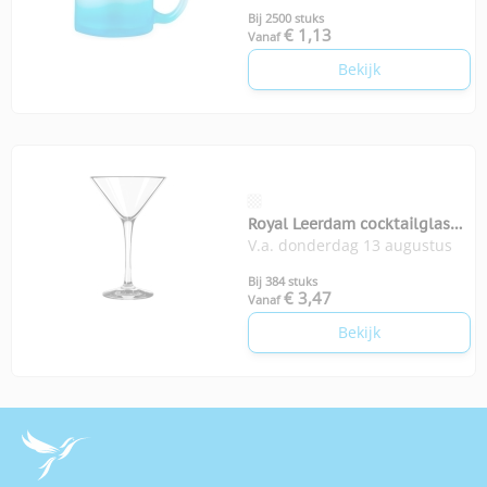
Bij 2500 stuks
€ 1,13
Vanaf
Bekijk
Royal Leerdam cocktailglas
V.a. donderdag 13 augustus
26 cl Mare
Bij 384 stuks
€ 3,47
Vanaf
Bekijk