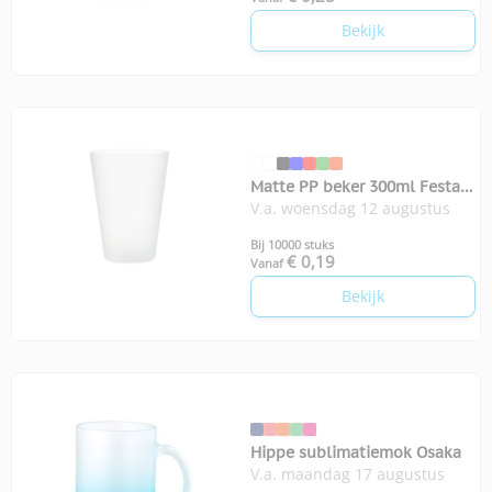
Bekijk
Matte PP beker 300ml Festa
V.a. woensdag 12 augustus
large
Bij 10000 stuks
€ 0,19
Vanaf
Bekijk
Hippe sublimatiemok Osaka
V.a. maandag 17 augustus