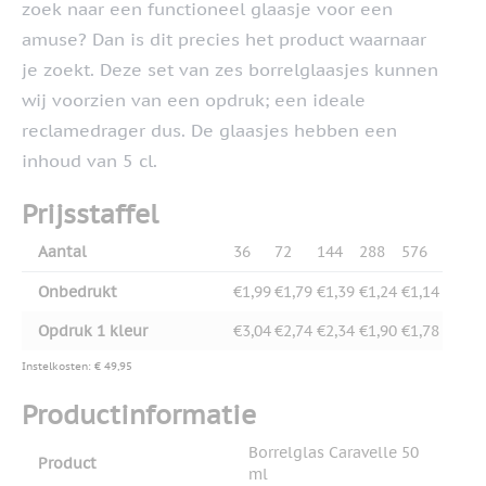
zoek naar een functioneel glaasje voor een
amuse? Dan is dit precies het product waarnaar
je zoekt. Deze set van zes borrelglaasjes kunnen
wij voorzien van een opdruk; een ideale
reclamedrager dus. De glaasjes hebben een
inhoud van 5 cl.
Prijsstaffel
Aantal
36
72
144
288
576
Onbedrukt
€1,99
€1,79
€1,39
€1,24
€1,14
Opdruk 1 kleur
€3,04
€2,74
€2,34
€1,90
€1,78
Instelkosten: € 49,95
Productinformatie
Borrelglas Caravelle 50
Product
ml