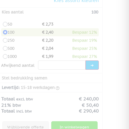
Kies assorti kleuren
Kies aantal
100
50
€ 2,73
100
€ 2,40
Bespaar 12%
250
€ 2,20
Bespaar 19%
500
€ 2,04
Bespaar 25%
1000
€ 1,99
Bespaar 27%
Afwijkend aantal
Stel bedrukking samen
Levertijd:
15-18 werkdagen
Totaal
€ 240,00
excl. btw
21% btw
€ 50,40
Totaal
€ 290,40
incl. btw
Vrijblijvende offerte
In winkelwagen