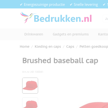
Ga naar de inhoud
✔ Energiezuinige productie
✔ Snelle levering
✔ 
Drinkwaren
Gadgets en premiums
Kanto
Home
/
Kleding en caps
/
Caps
/
Petten goedkoo
Brushed baseball cap
Art.nr.
AR-100041
Hoofdafbeelding
Klik om afbeelding op volledig s
View larger image
View larger image