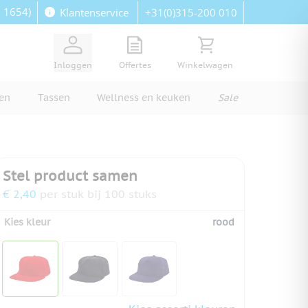
: 1654)
+31(0)315-200 010
Klantenservice
View quote, Quote is empty
Bekijk winkelwagen, Wi
Inloggen
Offertes
Winkelwagen
ren
Tassen
Wellness en keuken
Sale
Stel product samen
€ 2,40
per stuk bij 100 stuks
Kies kleur
rood