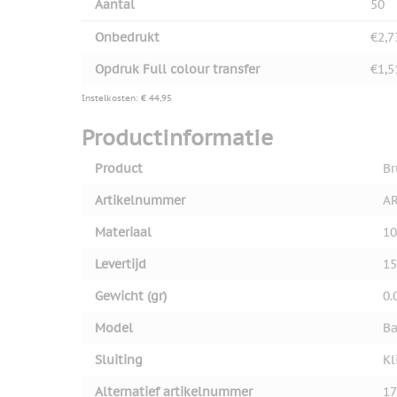
Aantal
50
Onbedrukt
€2,7
Opdruk Full colour transfer
€1,5
Instelkosten: € 44,95
Productinformatie
Product
Br
Artikelnummer
AR
Materiaal
1
Levertijd
15
Gewicht (gr)
0.
Model
Ba
Sluiting
Kl
Alternatief artikelnummer
17