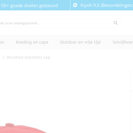
Kiyoh 9,6 (Beoordelingen
100+ goede doelen gesteund
or
Kleding en caps
Outdoor en vrije tijd
Schrijfwa
p
/
Brushed baseball cap
cherm te bekijken