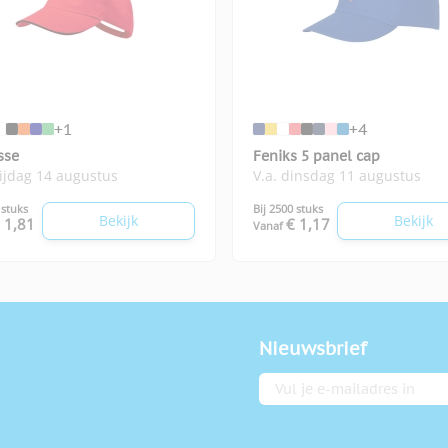
+1
+4
sse
Feniks 5 panel cap
rijdag 14 augustus
V.a. dinsdag 11 augustus
 stuks
Bij 2500 stuks
Bekijk
Bekijk
 1,81
€ 1,17
Vanaf
Nieuwsbrief
E-mailadres