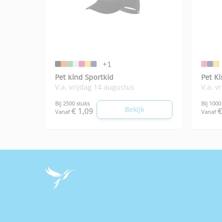
+1
Pet kind Sportkid
Pet Ki
V.a. vrijdag 14 augustus
V.a. v
Bij 2500 stuks
Bij 1000
Bekijk
€ 1,09
€
Vanaf
Vanaf