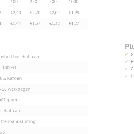
100
250
500
1000
3
€2,40
€2,20
€2,04
€1,99
1
€1,44
€1,37
€1,32
€1,27
Pl
G
ushed baseball cap
H
-100041
G
H
00% Katoen
-18 werkdagen
067 gram
seballcap
ittenbandsluiting
56