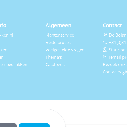
nfo
Algemeen
Contact
kken.nl
Klantenservice
De Bolan
Bestelproces
+31(0)31
eken
Veelgestelde vragen
Stuur ons
en
Thema's
[email pr
elen bedrukken
Catalogus
Bezoek onz
Contactpagi