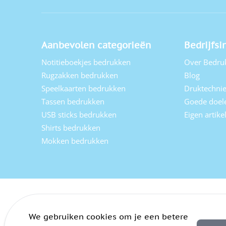
Aanbevolen categorieën
Bedrijfsi
Notitieboekjes bedrukken
Over Bedru
Rugzakken bedrukken
Blog
Speelkaarten bedrukken
Druktechni
Tassen bedrukken
Goede doel
USB sticks bedrukken
Eigen artik
Shirts bedrukken
Mokken bedrukken
We gebruiken cookies om je een betere