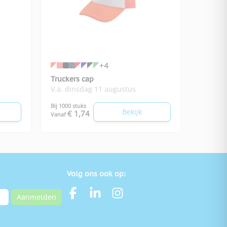
+4
Truckers cap
V.a. dinsdag 11 augustus
Bij 1000 stuks
Bekijk
€ 1,74
Vanaf
Volg ons ook op:
Aanmelden