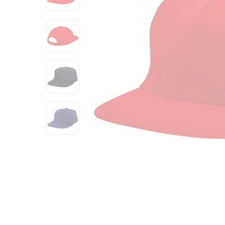
View larger image
View larger image
View larger image