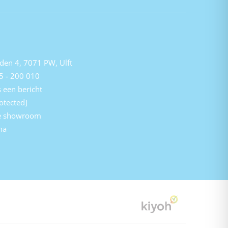
den 4, 7071 PW, Ulft
5 - 200 010
 een bericht
otected]
e showroom
na