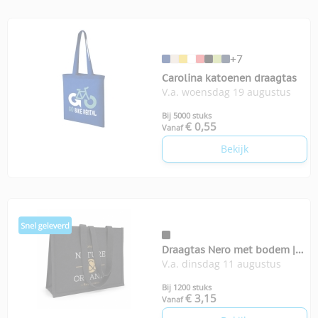
+7
Carolina katoenen draagtas
V.a. woensdag 19 augustus
Bij 5000 stuks
€ 0,55
Vanaf
Bekijk
Draagtas Nero met bodem |
V.a. dinsdag 11 augustus
350-grams
Bij 1200 stuks
€ 3,15
Vanaf