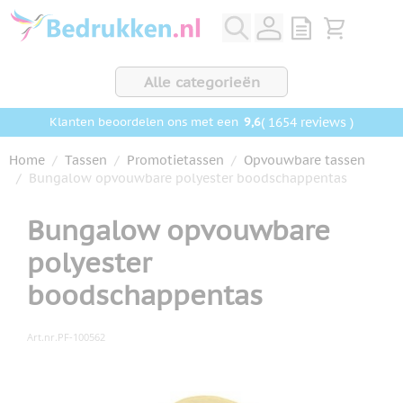
Ga naar de inhoud
View quote, Q
Bekijk wink
Alle categorieën
9,6
( 1654 reviews )
Klanten beoordelen ons met een
Home
/
Tassen
/
Promotietassen
/
Opvouwbare tassen
/
Bungalow opvouwbare polyester boodschappentas
Bungalow opvouwbare
polyester
boodschappentas
Art.nr.
PF-100562
Hoofdafbeelding
Klik om afbeelding op volledig scherm te bekijken