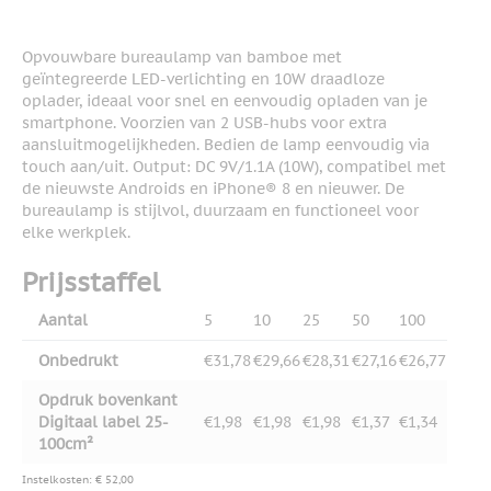
Opvouwbare bureaulamp van bamboe met
geïntegreerde LED-verlichting en 10W draadloze
oplader, ideaal voor snel en eenvoudig opladen van je
smartphone. Voorzien van 2 USB-hubs voor extra
aansluitmogelijkheden. Bedien de lamp eenvoudig via
touch aan/uit. Output: DC 9V/1.1A (10W), compatibel met
de nieuwste Androids en iPhone® 8 en nieuwer. De
bureaulamp is stijlvol, duurzaam en functioneel voor
elke werkplek.
Prijsstaffel
Aantal
5
10
25
50
100
Onbedrukt
€31,78
€29,66
€28,31
€27,16
€26,77
Opdruk bovenkant
Digitaal label 25-
€1,98
€1,98
€1,98
€1,37
€1,34
100cm²
Instelkosten: € 52,00