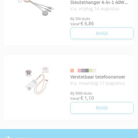
Sleutelhanger 4-in-1 60W
V.a. vrijdag 14 augustus
kabel
Bij 250 stuks
€ 6,86
Vanaf
Bekijk
Verstelbaar telefoonsnoer
V.a. maandag 17 augustus
Bij 5000 stuks
€ 1,10
Vanaf
Bekijk