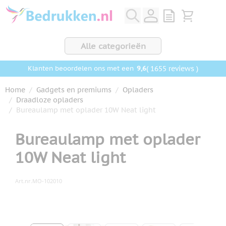
Ga naar de inhoud
View quote, Q
Bekijk wink
Alle categorieën
9,6
( 1655 reviews )
Klanten beoordelen ons met een
Home
/
Gadgets en premiums
/
Opladers
/
Draadloze opladers
/
Bureaulamp met oplader 10W Neat light
Bureaulamp met oplader
10W Neat light
Art.nr.
MO-102010
Hoofdafbeelding
Klik om afbeelding op volledig scherm te bekijken