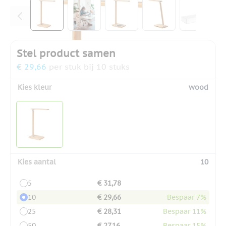
View larger image
View larger image
View larger image
View larger ima
View la
Stel product samen
€ 29,66
per stuk bij 10 stuks
Kies kleur
wood
Kies aantal
10
5
€ 31,78
10
€ 29,66
Bespaar 7%
25
€ 28,31
Bespaar 11%
50
€ 27,16
Bespaar 15%