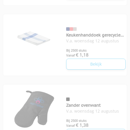
Keukenhanddoek gerecycled
V.a. woensdag 12 augustus
Kitch
Bij 2500 stuks
€ 1,18
Vanaf
Bekijk
Zander ovenwant
V.a. woensdag 12 augustus
Bij 2500 stuks
€ 1,38
Vanaf