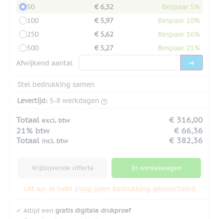
50
€ 6,32
Bespaar 5%
100
€ 5,97
Bespaar 10%
250
€ 5,62
Bespaar 16%
500
€ 5,27
Bespaar 21%
Afwijkend aantal
Stel bedrukking samen
Levertijd:
5-8 werkdagen
Totaal
€ 316,00
excl. btw
21% btw
€ 66,36
Totaal
€ 382,36
incl. btw
Vrijblijvende offerte
In winkelwagen
Let op: Je hebt (nog) geen bedrukking geselecteerd
✔
Altijd een
gratis digitale drukproef