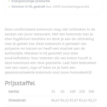
✔
Energiezuinige productie
✔
Gewoon in NL gedrukt
dus 100% kwaliteitsgarantie
Deze comfortabele koksmuts mag niet ontbreken in de
keuken van jouw restaurant. Met een koksmuts kan je
eten hygiënisch bereiden en denk je aan de uitstraling
naar je gasten toe. Deze koksmuts is gemaakt van
polyester en katoen en heeft een elastiek aan de
achterzijde. Hierdoor is hij geschikt voor elke
kookliefhebber. Voor iedereen die van koken houdt is
deze koksmuts een leuk geschenk. Laat hem bedrukken
met een naam, logo of tekst en je hebt een
gepersonaliseerde koksmuts voor jouw horecabedrijf.
Prijsstaffel
Aantal
25
50
100
250
500
Onbedrukt
€6,67
€6,32
€5,97
€5,62
€5,27