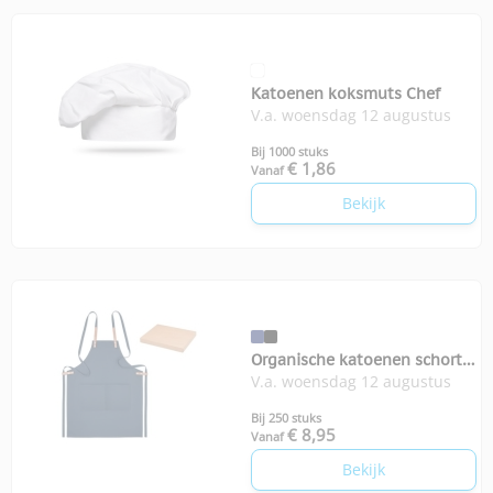
Katoenen koksmuts Chef
V.a. woensdag 12 augustus
Bij 1000 stuks
€ 1,86
Vanaf
Bekijk
Organische katoenen schort
V.a. woensdag 12 augustus
Pure colour
Bij 250 stuks
€ 8,95
Vanaf
Bekijk