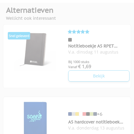
Alternatieven
Wellicht ook interessant
Notitieboekje A5 RPET
V.a. dinsdag 11 augustus
Recycle
Bij 1000 stuks
€ 1,69
Vanaf
Bekijk
+6
A5 hardcover notitieboek
V.a. donderdag 13 augustus
Spectrum