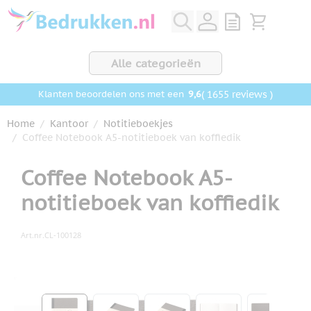
Ga naar de inhoud
View quote, Q
Bekijk wink
Alle categorieën
9,6
( 1655 reviews )
Klanten beoordelen ons met een
Home
/
Kantoor
/
Notitieboekjes
/
Coffee Notebook A5-notitieboek van koffiedik
Coffee Notebook A5-
notitieboek van koffiedik
Art.nr.
CL-100128
Hoofdafbeelding
Klik om afbeelding op volledig scherm te bekijken
View larger image
View larger image
View larger image
View larger ima
View la