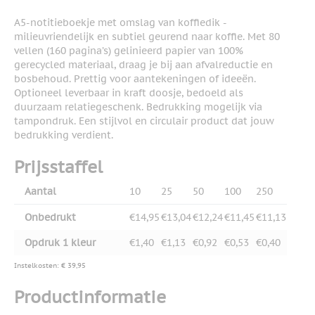
A5-notitieboekje met omslag van koffiedik -
milieuvriendelijk en subtiel geurend naar koffie. Met 80
vellen (160 pagina’s) gelinieerd papier van 100%
gerecycled materiaal, draag je bij aan afvalreductie en
bosbehoud. Prettig voor aantekeningen of ideeën.
Optioneel leverbaar in kraft doosje, bedoeld als
duurzaam relatiegeschenk. Bedrukking mogelijk via
tampondruk. Een stijlvol en circulair product dat jouw
bedrukking verdient.
Prijsstaffel
Aantal
10
25
50
100
250
Onbedrukt
€14,95
€13,04
€12,24
€11,45
€11,13
Opdruk 1 kleur
€1,40
€1,13
€0,92
€0,53
€0,40
Instelkosten: € 39,95
Productinformatie