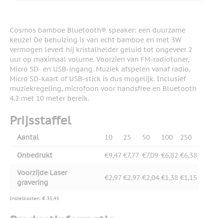
Cosmos bamboe Bluetooth® speaker: een duurzame
keuze! De behuizing is van echt bamboe en met 3W
vermogen levert hij kristalhelder geluid tot ongeveer 2
uur op maximaal volume. Voorzien van FM-radiotuner,
Micro SD- en USB-ingang. Muziek afspelen vanaf radio,
Micro SD-kaart of USB-stick is dus mogelijk. Inclusief
muziekregeling, microfoon voor handsfree en Bluetooth
4.2 met 10 meter bereik.
Prijsstaffel
Aantal
10
25
50
100
250
Onbedrukt
€9,47
€7,77
€7,09
€6,82
€6,38
Voorzijde Laser
€2,97
€2,97
€2,04
€1,38
€1,15
gravering
Instelkosten: € 35,45