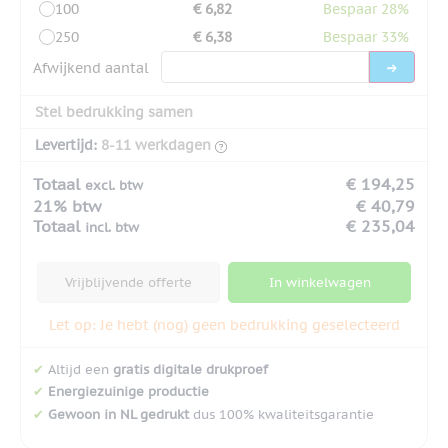
100
€ 6,82
Bespaar 28%
250
€ 6,38
Bespaar 33%
Afwijkend aantal
Stel bedrukking samen
Levertijd:
8-11 werkdagen
Totaal
€ 194,25
excl. btw
21% btw
€ 40,79
Totaal
€ 235,04
incl. btw
Vrijblijvende offerte
In winkelwagen
Let op: Je hebt (nog) geen bedrukking geselecteerd
✔
Altijd een
gratis digitale drukproef
✔
Energiezuinige productie
✔
Gewoon in NL gedrukt
dus 100% kwaliteitsgarantie