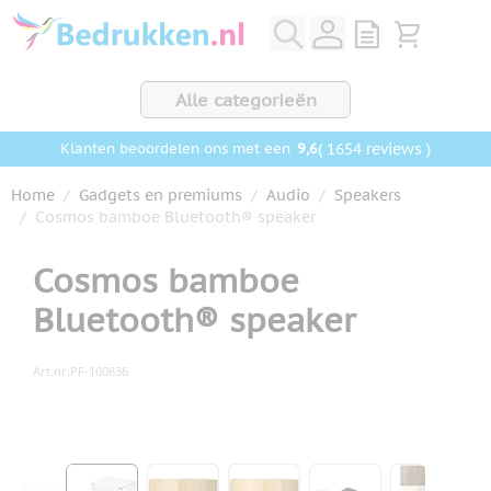
Ga naar de inhoud
View quote, Q
Bekijk wink
Alle categorieën
9,6
( 1654 reviews )
Klanten beoordelen ons met een
Home
/
Gadgets en premiums
/
Audio
/
Speakers
/
Cosmos bamboe Bluetooth® speaker
Cosmos bamboe
Bluetooth® speaker
Art.nr.
PF-100836
Hoofdafbeelding
Klik om afbeelding op volledig scherm te bekijken
View larger image
View larger image
View larger image
View larger ima
View la