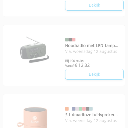
Bekijk
Noodradio met LED-lamp
V.a. woensdag 12 augustus
Onda
Bij 100 stuks
€ 12,32
Vanaf
Bekijk
5.1 draadloze luidspreker
V.a. woensdag 12 augustus
Recar