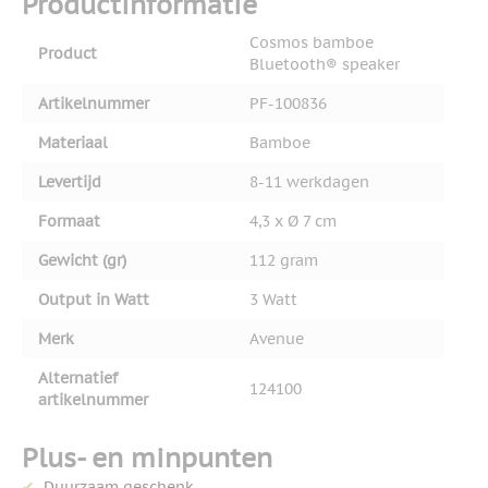
Productinformatie
Cosmos bamboe
Product
Bluetooth® speaker
Artikelnummer
PF-100836
Materiaal
Bamboe
Levertijd
8-11 werkdagen
Formaat
4,3 x Ø 7 cm
Gewicht (gr)
112 gram
Output in Watt
3 Watt
Merk
Avenue
Alternatief
124100
artikelnummer
Plus- en minpunten
Duurzaam geschenk