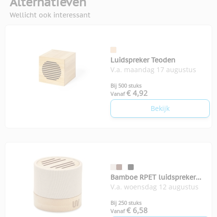
Alternatieven
Wellicht ook interessant
Luidspreker Teoden
V.a. maandag 17 augustus
Bij 500 stuks
€ 4,92
Vanaf
Bekijk
Bamboe RPET luidspreker
V.a. woensdag 12 augustus
Bool
Bij 250 stuks
€ 6,58
Vanaf