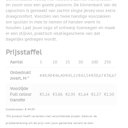
en zoom voor een goede pasvorm. De binnenkant van de
capuchon is gemaakt van zachte single jersey voor extra
draagcomfort. Voorzien van twee handige voorzakken
om spullen in mee te nemen of handen warm te
houden. Laat jouw logo of ontwerp toevoegen en maak
er een stijlvol, praktisch relatiegeschenk van dat
dagelijks gedragen wordt.
Prijsstaffel
Aantal
5
10
25
50
100
250
Onbedrukt
€48,98
€46,40
€45,12
€42,54
€38,67
€38,67
zwart, M *
Voorzijde
Full colour
€5,16
€3,86
€2,95
€1,64
€1,57
€1,50
transfer
Instelkosten: € 44,95
*Dit product heeft varianten met verschillende prijzen. Gebruik de
prijsberekening om de prijs voor jouw gewenste variant te zien.