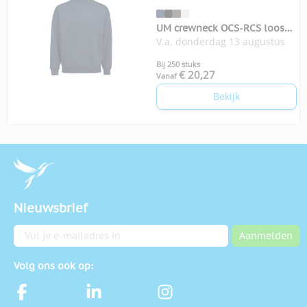
UM crewneck OCS-RCS loose
V.a. donderdag 13 augustus
unisex
Bij 250 stuks
€ 20,27
Vanaf
Bekijk
Nieuwsbrief
E-mailadres
Aanmelden
Volg ons ook op: