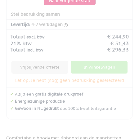
Naar volgende stap
Stel bedrukking samen
Levertijd:
4-7 werkdagen
Totaal
€ 244,90
excl. btw
21% btw
€ 51,43
Totaal
€ 296,33
incl. btw
Vrijblijvende offerte
In winkelwagen
Let op: Je hebt (nog) geen bedrukking geselecteerd
✔
Altijd een
gratis digitale drukproef
✔
Energiezuinige productie
✔
Gewoon in NL gedrukt
dus 100% kwaliteitsgarantie
Comfortabele hoody met ribboord aan de manchetten