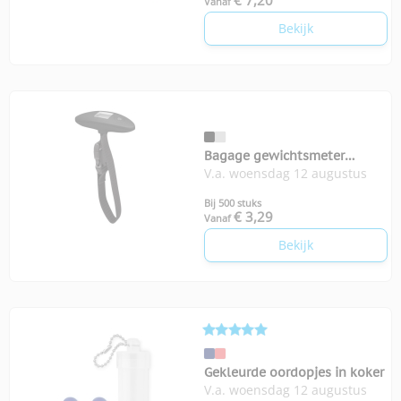
€ 7,20
Vanaf
Bekijk
Bagage gewichtsmeter
V.a. woensdag 12 augustus
Weighit
Bij 500 stuks
€ 3,29
Vanaf
Bekijk
Gekleurde oordopjes in koker
V.a. woensdag 12 augustus