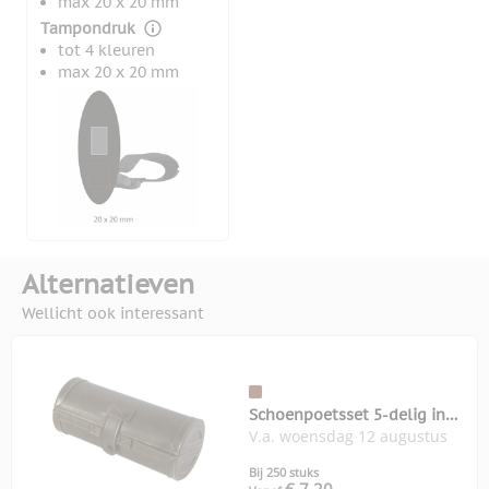
max 20 x 20 mm
Tampondruk
tot 4 kleuren
max 20 x 20 mm
Alternatieven
Wellicht ook interessant
Schoenpoetsset 5-delig in
V.a. woensdag 12 augustus
koker
Bij 250 stuks