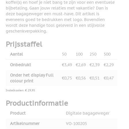
koffer(s) en hoef je niet bang te zijn voor een eventuele
bijbetaling. Gaan jouw relaties met vakantie? Dan is
deze bagageweger een must-have. Dit artikel is
eveneens goed te bedrukken met logo. Bovendien
wordt deze handige tool geleverd in een stijlvolle
geschenkverpakking.
Prijsstaffel
Aantal
50
100
250
500
Onbedrukt
€3,49
€2,69
€2,39
€2,29
Onder het display Full
€0,75
€0,56
€0,51
€0,47
colour print
Instelkosten: € 29,95
Productinformatie
Product
Digitale bagageweger
Artikelnummer
VO-100205