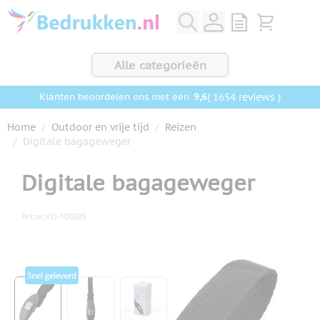
Ga naar de inhoud
View quote, Q
Bekijk wink
Alle categorieën
9,6
( 1654 reviews )
Klanten beoordelen ons met een
Home
/
Outdoor en vrije tijd
/
Reizen
/
Digitale bagageweger
Digitale bagageweger
Art.nr.
VO-100205
Hoofdafbeelding
Klik om afbeelding op volledig scherm te bekijken
View larger image
View larger image
View larger image