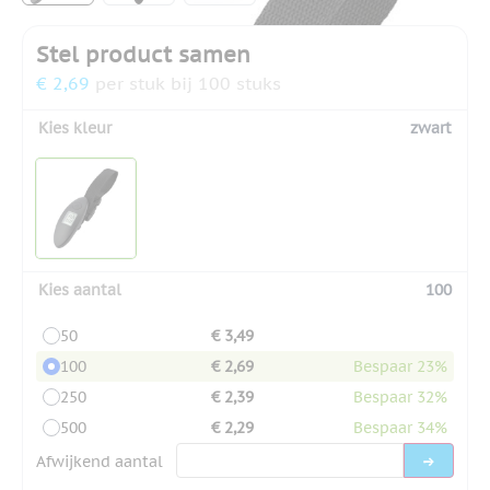
Stel product samen
€ 2,69
per stuk bij 100 stuks
Kies kleur
zwart
Kies aantal
100
50
€ 3,49
100
€ 2,69
Bespaar 23%
250
€ 2,39
Bespaar 32%
500
€ 2,29
Bespaar 34%
Afwijkend aantal