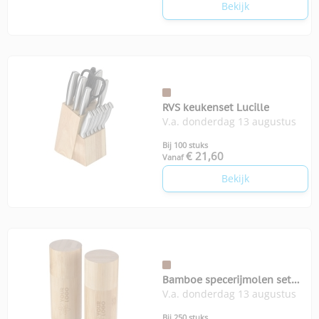
Bekijk
RVS keukenset Lucille
V.a. donderdag 13 augustus
Bij 100 stuks
€ 21,60
Vanaf
Bekijk
Bamboe specerijmolen set
V.a. donderdag 13 augustus
Christine
Bij 250 stuks