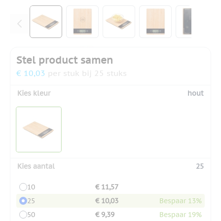
View larger image
View larger image
View larger image
View larger ima
View la
Stel product samen
€ 10,03
per stuk bij 25 stuks
Kies kleur
hout
Kies aantal
25
10
€ 11,57
25
€ 10,03
Bespaar 13%
50
€ 9,39
Bespaar 19%