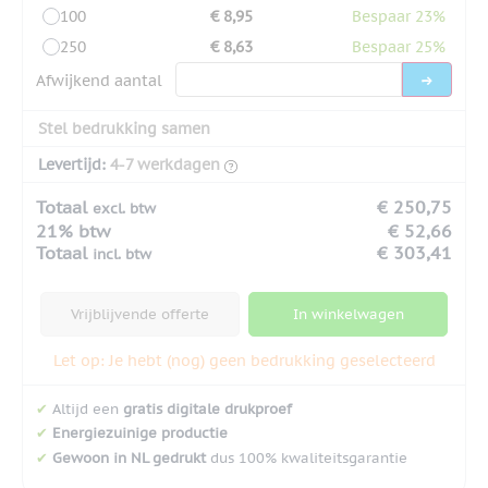
100
€ 8,95
Bespaar 23%
250
€ 8,63
Bespaar 25%
Afwijkend aantal
Stel bedrukking samen
Levertijd:
4-7 werkdagen
Totaal
€ 250,75
excl. btw
21% btw
€ 52,66
Totaal
€ 303,41
incl. btw
Vrijblijvende offerte
In winkelwagen
Let op: Je hebt (nog) geen bedrukking geselecteerd
✔
Altijd een
gratis digitale drukproef
✔
Energiezuinige productie
✔
Gewoon in NL gedrukt
dus 100% kwaliteitsgarantie