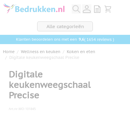
Ga naar de inhoud
View quote, Q
Bekijk wink
Alle categorieën
9,6
( 1654 reviews )
Klanten beoordelen ons met een
Home
/
Wellness en keuken
/
Koken en eten
/
Digitale keukenweegschaal Precise
Digitale
keukenweegschaal
Precise
Art.nr.
MO-101845
Hoofdafbeelding
Klik om afbeelding op volledig scherm te bekijken