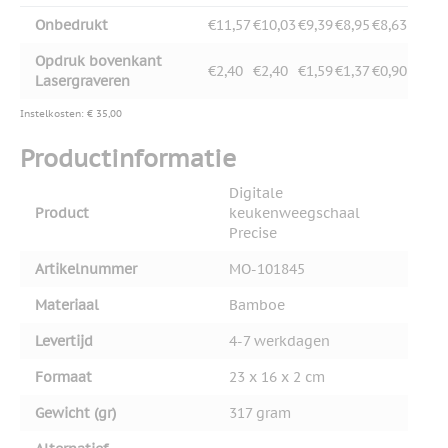
Onbedrukt
€11,57
€10,03
€9,39
€8,95
€8,63
Opdruk bovenkant
€2,40
€2,40
€1,59
€1,37
€0,90
Lasergraveren
Instelkosten: € 35,00
Productinformatie
Digitale
Product
keukenweegschaal
Precise
Artikelnummer
MO-101845
Materiaal
Bamboe
Levertijd
4-7 werkdagen
Formaat
23 x 16 x 2 cm
Gewicht (gr)
317 gram