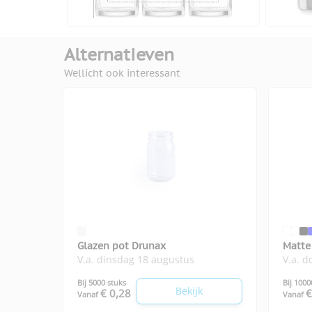
Alternatieven
Wellicht ook interessant
Glazen pot Drunax
Matte
V.a. dinsdag 18 augustus
V.a. 
Bij 5000 stuks
Bij 1000
Bekijk
€ 0,28
€
Vanaf
Vanaf