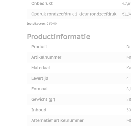
Onbedrukt
€2,6
Opdruk rondzeefdruk 1 kleur rondzeefdruk
€1,9
Instelkosten: € 50,00
Productinformatie
Product
Dr
Artikelnummer
M
Materiaal
Ka
Levertijd
4-
Formaat
8,
Gewicht (gr)
28
Inhoud
30
Alternatief artikelnummer
M