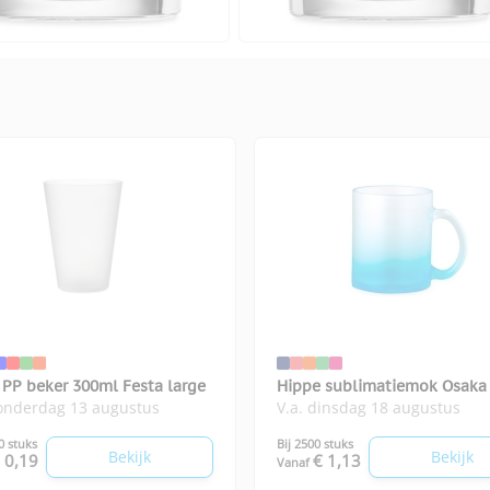
 PP beker 300ml Festa large
Hippe sublimatiemok Osaka
donderdag 13 augustus
V.a. dinsdag 18 augustus
0 stuks
Bij 2500 stuks
Bekijk
Bekijk
 0,19
€ 1,13
Vanaf