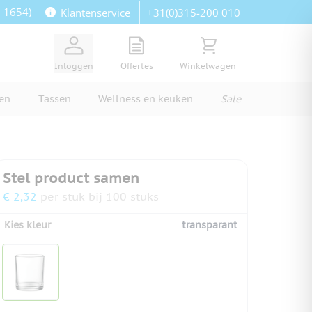
: 1654)
+31(0)315-200 010
Klantenservice
View quote, Quote is empty
Bekijk winkelwagen, Wi
Inloggen
Offertes
Winkelwagen
ren
Tassen
Wellness en keuken
Sale
Stel product samen
€ 2,32
per stuk bij 100 stuks
Kies kleur
transparant