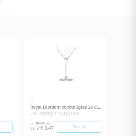
Royal Leerdam cocktailglas 26 cl
V.a. vrijdag 14 augustus
Mare
Bij 384 stuks
Bekijk
€ 3,47
Vanaf