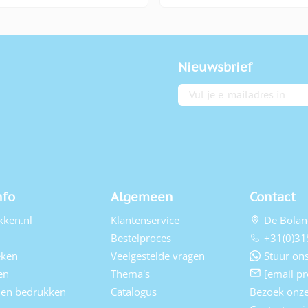
Nieuwsbrief
E-mailadres
nfo
Algemeen
Contact
kken.nl
Klantenservice
De Bolan
Bestelproces
+31(0)31
eken
Veelgestelde vragen
Stuur ons
en
Thema's
[email pr
elen bedrukken
Catalogus
Bezoek onz