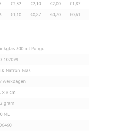
5
€2,32
€2,10
€2,00
€1,87
6
€1,10
€0,87
€0,70
€0,61
inkglas 300 ml Pongo
O-102099
lk-Natron-Glas
7 werkdagen
1 x 9 cm
2 gram
0 ML
O6460