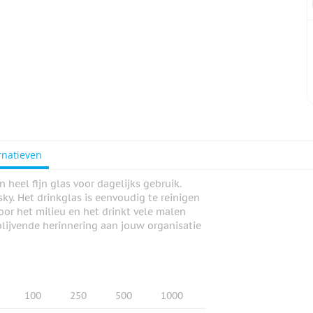
rnatieven
 heel fijn glas voor dagelijks gebruik.
sky. Het drinkglas is eenvoudig te reinigen
oor het milieu en het drinkt vele malen
lijvende herinnering aan jouw organisatie
100
250
500
1000