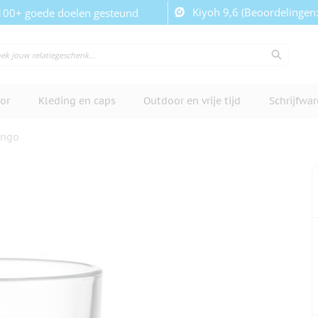
Kiyoh 9,6 (Beoordelingen
100+ goede doelen gesteund
or
Kleding en caps
Outdoor en vrije tijd
Schrijfwa
ongo
cherm te bekijken