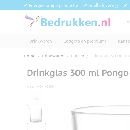
Ga naar de inhoud
✔ Energiezuinige productie
✔ Snelle levering
✔ 
Drinkwaren
Gadgets en premiums
Kanto
Home
/
Drinkwaren
/
Glazen
/
Drinkglas 300 ml P
Drinkglas 300 ml Pongo
Art.nr.
MO-102099
Hoofdafbeelding
Klik om afbeelding op volledig s
View larger image