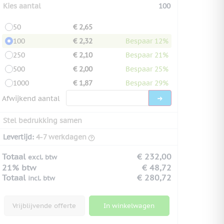
Kies aantal
100
50
€ 2,65
100
€ 2,32
Bespaar 12%
250
€ 2,10
Bespaar 21%
500
€ 2,00
Bespaar 25%
1000
€ 1,87
Bespaar 29%
Afwijkend aantal
Stel bedrukking samen
Levertijd:
4-7 werkdagen
Totaal
€ 232,00
excl. btw
21% btw
€ 48,72
Totaal
€ 280,72
incl. btw
Vrijblijvende offerte
In winkelwagen