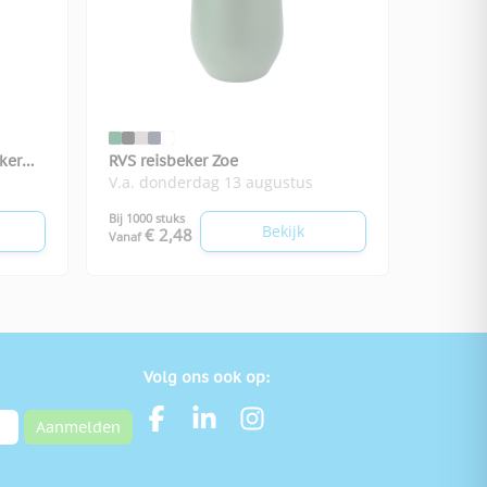
ker
RVS reisbeker Zoe
V.a. donderdag 13 augustus
Bij 1000 stuks
Bekijk
€ 2,48
Vanaf
Volg ons ook op:
Aanmelden