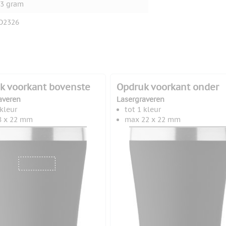
3 gram
O2326
k voorkant bovenste
Opdruk voorkant onder
averen
Lasergraveren
 kleur
tot 1 kleur
8 x 22 mm
max 22 x 22 mm