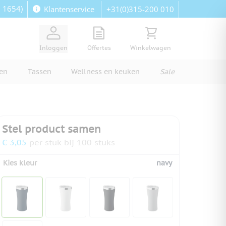
: 1654)
+31(0)315-200 010
Klantenservice
View quote, Quote is empty
Bekijk winkelwagen, Wi
Inloggen
Offertes
Winkelwagen
ren
Tassen
Wellness en keuken
Sale
Stel product samen
€ 3,05
per stuk bij 100 stuks
Kies kleur
navy