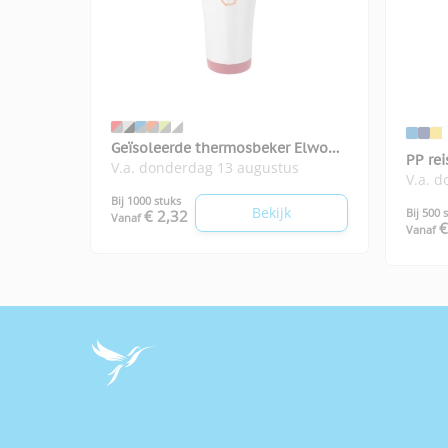
Geïsoleerde thermosbeker Elwood
PP re
V.a. donderdag 13 augustus
410 ml
V.a. 
Bij 1000 stuks
Bekijk
Bij 500 
€ 2,32
Vanaf
€
Vanaf