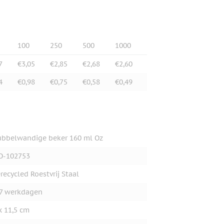
100
250
500
1000
7
€3,05
€2,85
€2,68
€2,60
4
€0,98
€0,75
€0,58
€0,49
bbelwandige beker 160 ml Oz
O-102753
recycled Roestvrij Staal
7 werkdagen
x 11,5 cm