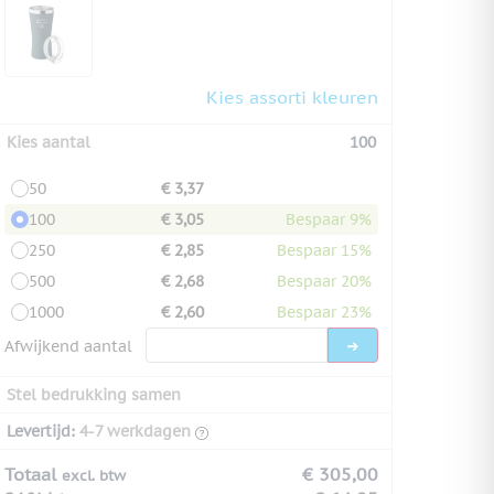
Kies assorti kleuren
Kies aantal
100
50
€ 3,37
100
€ 3,05
Bespaar 9%
250
€ 2,85
Bespaar 15%
500
€ 2,68
Bespaar 20%
1000
€ 2,60
Bespaar 23%
Afwijkend aantal
Stel bedrukking samen
Levertijd:
4-7 werkdagen
Totaal
€ 305,00
excl. btw