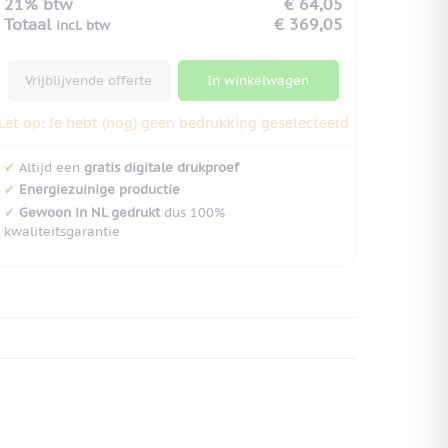
21% btw
€ 64,05
Totaal
€ 369,05
incl. btw
Vrijblijvende offerte
In winkelwagen
Let op: Je hebt (nog) geen bedrukking geselecteerd
✔
Altijd een
gratis digitale drukproef
✔
Energiezuinige productie
✔
Gewoon in NL gedrukt
dus 100%
kwaliteitsgarantie