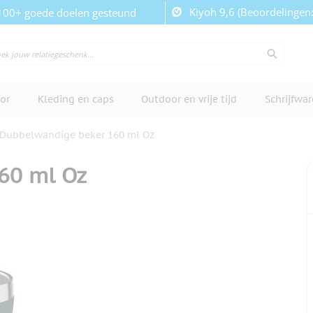
Kiyoh 9,6 (Beoordelingen
100+ goede doelen gesteund
or
Kleding en caps
Outdoor en vrije tijd
Schrijfwa
Dubbelwandige beker 160 ml Oz
60 ml Oz
cherm te bekijken