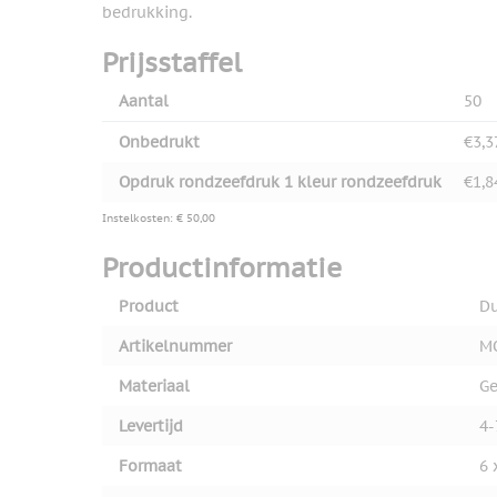
bedrukking.
View larger image
Prijsstaffel
Aantal
50
Onbedrukt
€3,3
Opdruk rondzeefdruk 1 kleur rondzeefdruk
€1,8
Instelkosten: € 50,00
Productinformatie
Product
Du
Artikelnummer
M
Materiaal
Ge
Levertijd
4-
Formaat
6 