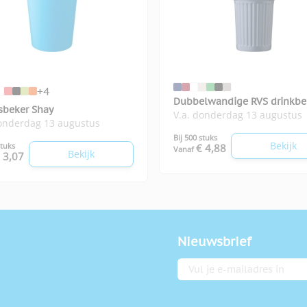
+4
Dubbelwandige RVS drinkbe
isbeker Shay
V.a. donderdag 13 augustus
500 ml Kael
donderdag 13 augustus
Bij 500 stuks
Bekijk
stuks
€ 4,88
Vanaf
Bekijk
 3,07
Nieuwsbrief
E-mailadres