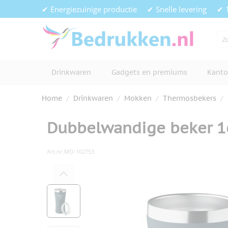
Ga naar de inhoud
✔ Energiezuinige productie
✔ Snelle levering
✔ 
Drinkwaren
Gadgets en premiums
Kanto
Home
/
Drinkwaren
/
Mokken
/
Thermosbekers
/
Dubbelwandige beker 1
Art.nr.
MO-102753
Hoofdafbeelding
Klik om afbeelding op volledig s
View larger image