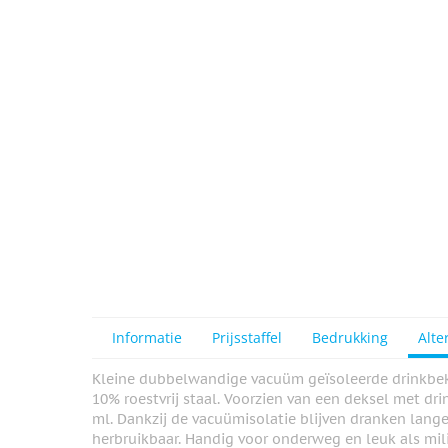
View larger image
View larger image
View larger image
View larger image
Informatie
Prijsstaffel
Bedrukking
Alte
View larger image
Kleine dubbelwandige vacuüm geïsoleerde drinkbeke
10% roestvrij staal. Voorzien van een deksel met dr
ml. Dankzij de vacuümisolatie blijven dranken lan
herbruikbaar. Handig voor onderweg en leuk als mil