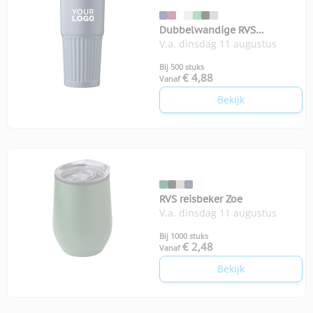
Dubbelwandige RVS
V.a. dinsdag 11 augustus
drinkbeker 500 ml Kael
Bij 500 stuks
€ 4,88
Vanaf
Bekijk
RVS reisbeker Zoe
V.a. dinsdag 11 augustus
Bij 1000 stuks
€ 2,48
Vanaf
Bekijk