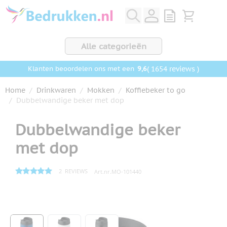
Ga naar de inhoud
View quote, Q
Bekijk wink
Alle categorieën
9,6
( 1654 reviews )
Klanten beoordelen ons met een
Home
/
Drinkwaren
/
Mokken
/
Koffiebeker to go
/
Dubbelwandige beker met dop
Dubbelwandige beker
met dop
2
REVIEWS
Art.nr.
MO-101440
Hoofdafbeelding
Klik om afbeelding op volledig scherm te bekijken
View larger image
View larger image
View larger image