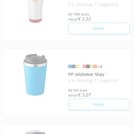
V.a. dinsdag 11 augustus
Elwood 410 ml
Bij 1000 stuks
€ 2,32
Vanaf
Bekijk
+4
PP reisbeker Shay
V.a. dinsdag 11 augustus
Bij 500 stuks
€ 3,07
Vanaf
Bekijk