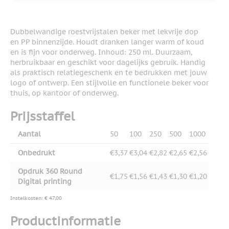
Dubbelwandige roestvrijstalen beker met lekvrije dop
en PP binnenzijde. Houdt dranken langer warm of koud
en is fijn voor onderweg. Inhoud: 250 ml. Duurzaam,
herbruikbaar en geschikt voor dagelijks gebruik. Handig
als praktisch relatiegeschenk en te bedrukken met jouw
logo of ontwerp. Een stijlvolle en functionele beker voor
thuis, op kantoor of onderweg.
Prijsstaffel
Aantal
50
100
250
500
1000
Onbedrukt
€3,37
€3,04
€2,82
€2,65
€2,56
Opdruk 360 Round
€1,75
€1,56
€1,43
€1,30
€1,20
Digital printing
Instelkosten: € 47,00
Productinformatie