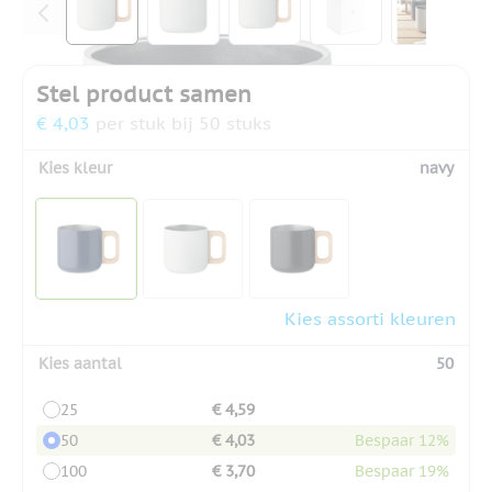
Stel product samen
€ 4,03
per stuk bij 50 stuks
Kies kleur
navy
Kies assorti kleuren
Kies aantal
50
25
€ 4,59
50
€ 4,03
Bespaar 12%
100
€ 3,70
Bespaar 19%