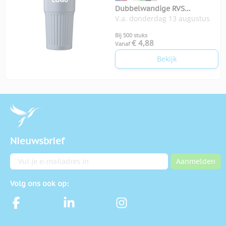
Dubbelwandige RVS
V.a. donderdag 13 augustus
drinkbeker 500 ml Kael
Bij 500 stuks
€ 4,88
Vanaf
Bekijk
Nieuwsbrief
E-mailadres
Aanmelden
Volg ons ook op: