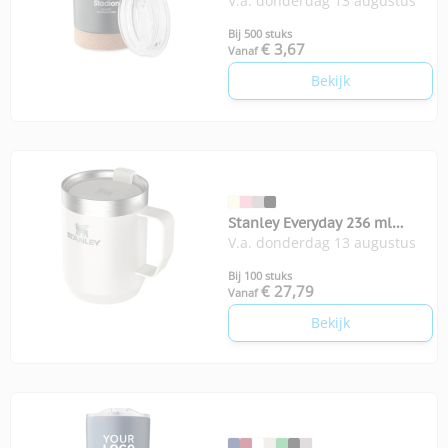
V.a. donderdag 13 augustus
300 ml
Bij 500 stuks
€ 3,67
Vanaf
Bekijk
Stanley Everyday 236 ml
V.a. donderdag 13 augustus
kampeermok
Bij 100 stuks
€ 27,79
Vanaf
Bekijk