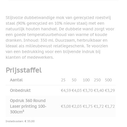
Stijlvolle dubbelwandige mok van gerecycled roestvrij
staal (90% gerecycled en 10% nieuw staal) met een
natuurlijk houten handvat. De dubbele wand zorgt voor
een goede temperatuurbehoud van warme of koude
dranken. Inhoud: 350 ml. Duurzaam, herbruikbaar en
ideaal als milieubewust relatiegeschenk. Te voorzien
van een bedrukking voor een blijvende indruk bij
klanten of medewerkers.
Prijsstaffel
Aantal
25
50
100
250
500
Onbedrukt
€4,59
€4,03
€3,70
€3,40
€3,29
Opdruk 360 Round
Laser printing 100-
€3,08
€2,03
€1,75
€1,72
€1,72
300cm²
Instelkosten: € 35,00