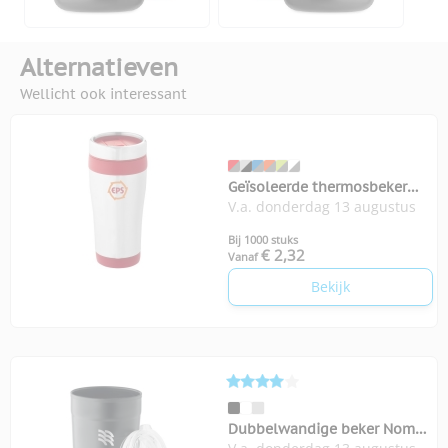
Alternatieven
Wellicht ook interessant
Geïsoleerde thermosbeker
V.a. donderdag 13 augustus
Elwood 410 ml
Bij 1000 stuks
€ 2,32
Vanaf
Bekijk
Dubbelwandige beker Nomu