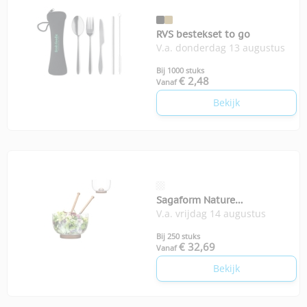
RVS bestekset to go
V.a. donderdag 13 augustus
Bij 1000 stuks
€ 2,48
Vanaf
Bekijk
Sagaform Nature
V.a. vrijdag 14 augustus
saladeschaal
Bij 250 stuks
€ 32,69
Vanaf
Bekijk