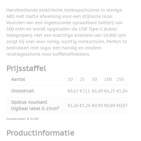
Handbediende elektrische melkopschuimer in stevige
ABS met matte afwerking voor een stijlvolle look.
Voorzien van een ingebouwde oplaadbare batterij van
500 mAh en wordt opgeladen via USB Type-C (kabel
inbegrepen). Met een krachtige snelheid van 10.000 rpm
zorgt hij snel voor romig, luchtig melkschuim. Perfect te
bedrukken met logo: een handig en modern
relatiegeschenk voor koffieliefhebbers.
Prijsstaffel
Aantal
10
25
50
100
250
Onbedrukt
€8,67
€7,11
€6,49
€6,25
€5,84
Opdruk voorkant
€1,26
€1,26
€0,90
€0,88
€0,87
Digitaal label 0-25cm²
Instelkosten: € 52,00
Productinformatie