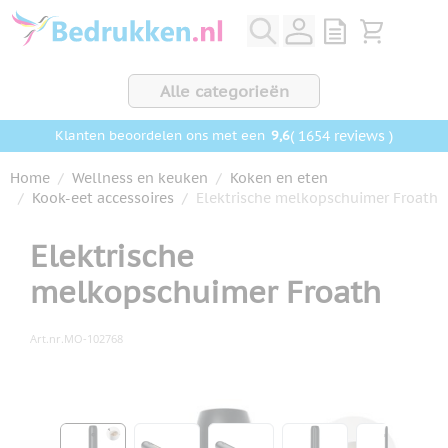
Ga naar de inhoud
View quote, Q
Bekijk wink
Alle categorieën
9,6
( 1654 reviews )
Klanten beoordelen ons met een
Home
/
Wellness en keuken
/
Koken en eten
/
Kook-eet accessoires
/
Elektrische melkopschuimer Froath
Elektrische
melkopschuimer Froath
Art.nr.
MO-102768
Hoofdafbeelding
Klik om afbeelding op volledig scherm te bekijken
View larger image
View larger image
View larger image
View larger ima
View la