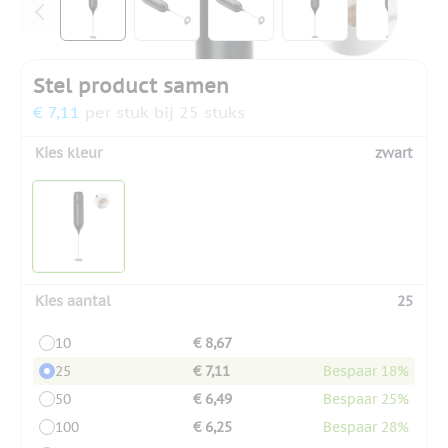
Stel product samen
€ 7,11
per stuk bij 25 stuks
Kies kleur
zwart
Kies aantal
25
10
€ 8,67
25
€ 7,11
Bespaar 18%
50
€ 6,49
Bespaar 25%
100
€ 6,25
Bespaar 28%