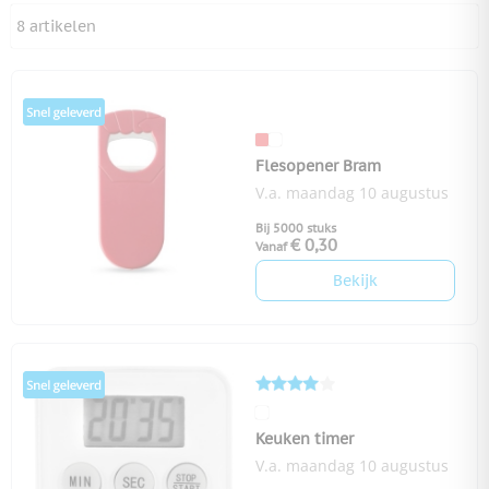
8
artikelen
Flesopener Bram
V.a. maandag 10 augustus
Bij 5000 stuks
€ 0,30
Vanaf
Bekijk
Keuken timer
V.a. maandag 10 augustus