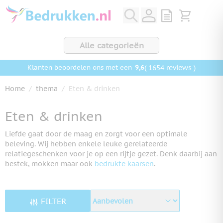
Ga naar de inhoud
View quote, Q
Bekijk wink
Alle categorieën
9,6
( 1654 reviews )
Klanten beoordelen ons met een
Home
/
thema
/
Eten & drinken
Eten & drinken
Liefde gaat door de maag en zorgt voor een optimale
beleving. Wij hebben enkele leuke gerelateerde
relatiegeschenken voor je op een rijtje gezet. Denk daarbij aan
bestek, mokken maar ook
bedrukte kaarsen
.
FILTER