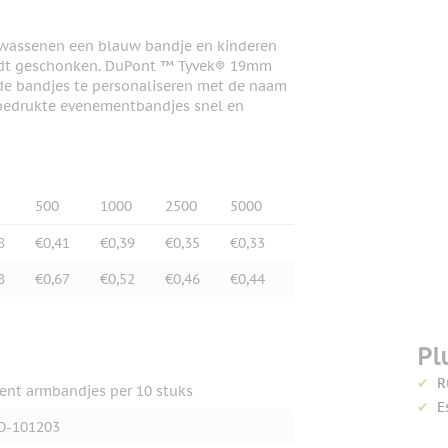
olwassenen een blauw bandje en kinderen
ordt geschonken. DuPont ™ Tyvek® 19mm
 de bandjes te personaliseren met de naam
e bedrukte evenementbandjes snel en
500
1000
2500
5000
8
€0,41
€0,39
€0,35
€0,33
8
€0,67
€0,52
€0,46
€0,44
Pl
R
ent armbandjes per 10 stuks
E
O-101203