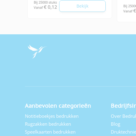
Bij 25000 stuks
Bekijk
Bij 2500
€ 0,12
Vanaf
€
Vanaf
Aanbevolen categorieën
Bedrijfsi
Notitieboekjes bedrukken
Over Bedru
Rugzakken bedrukken
Blog
Speelkaarten bedrukken
Druktechni