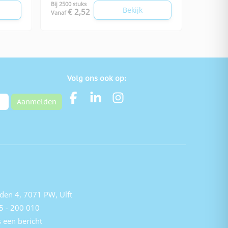
Bij 2500 stuks
Bekijk
€ 2,52
Vanaf
Volg ons ook op:
Aanmelden
den 4, 7071 PW, Ulft
5 - 200 010
 een bericht