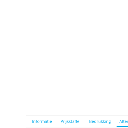
View larger image
View larger image
View larger image
View larger image
View larger image
Informatie
Prijsstaffel
Bedrukking
Alte