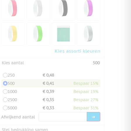
Kies assorti kleuren
Kies aantal
500
250
€ 0,48
500
€ 0,41
Bespaar 15%
1000
€ 0,39
Bespaar 19%
2500
€ 0,35
Bespaar 27%
5000
€ 0,33
Bespaar 31%
Afwijkend aantal
Stel bedrukking samen