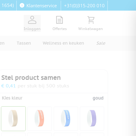
: 1654)
+31(0)315-200 010
Klantenservice
View quote, Quote is empty
Bekijk winkelwagen, Wi
Inloggen
Offertes
Winkelwagen
ren
Tassen
Wellness en keuken
Sale
Stel product samen
€ 0,41
per stuk bij 500 stuks
Kies kleur
goud