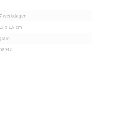
E
7 werkdagen
,5 x 1,9 cm
gram
O8942