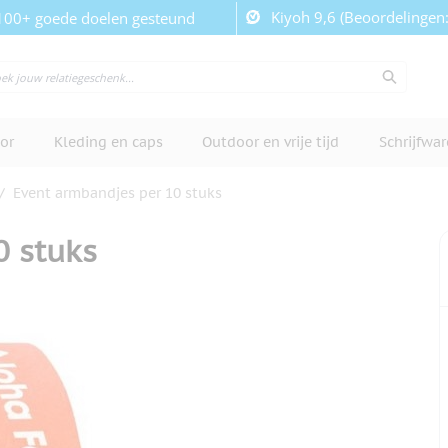
Kiyoh 9,6 (Beoordelingen
100+ goede doelen gesteund
or
Kleding en caps
Outdoor en vrije tijd
Schrijfwa
/
Event armbandjes per 10 stuks
0 stuks
cherm te bekijken