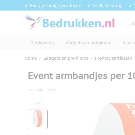
Ga naar de inhoud
✔ Energiezuinige productie
✔ Snelle levering
✔ 
Drinkwaren
Gadgets en premiums
Kanto
Home
/
Gadgets en premiums
/
Promotieartikelen
Event armbandjes per 1
Art.nr.
MO-101203
Hoofdafbeelding
Klik om afbeelding op volledig s
View larger image