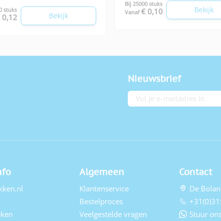
Bij 25000 stuks
Bekijk
0 stuks
€ 0,10
Vanaf
Bekijk
 0,12
Nieuwsbrief
E-mailadres
nfo
Algemeen
Contact
kken.nl
Klantenservice
De Bolan
Bestelproces
+31(0)31
eken
Veelgestelde vragen
Stuur ons