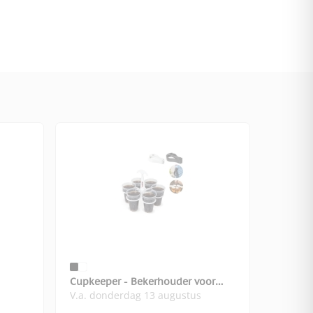
Cupkeeper - Bekerhouder voor
V.a. donderdag 13 augustus
festivals