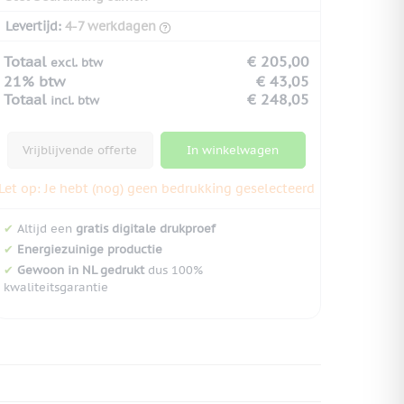
Levertijd:
4-7 werkdagen
Totaal
€ 205,00
excl. btw
21% btw
€ 43,05
Totaal
€ 248,05
incl. btw
Vrijblijvende offerte
In winkelwagen
Let op: Je hebt (nog) geen bedrukking geselecteerd
✔
Altijd een
gratis digitale drukproef
✔
Energiezuinige productie
✔
Gewoon in NL gedrukt
dus 100%
kwaliteitsgarantie