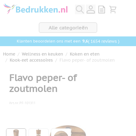
Ga naar de inhoud
View quote, Q
Bekijk wink
Alle categorieën
9,6
( 1654 reviews )
Klanten beoordelen ons met een
Home
/
Wellness en keuken
/
Koken en eten
/
Kook-eet accessoires
/
Flavo peper- of zoutmolen
Flavo peper- of
zoutmolen
Art.nr.
PF-101311
Hoofdafbeelding
Klik om afbeelding op volledig scherm te bekijken
View larger image
View larger image
View larger image