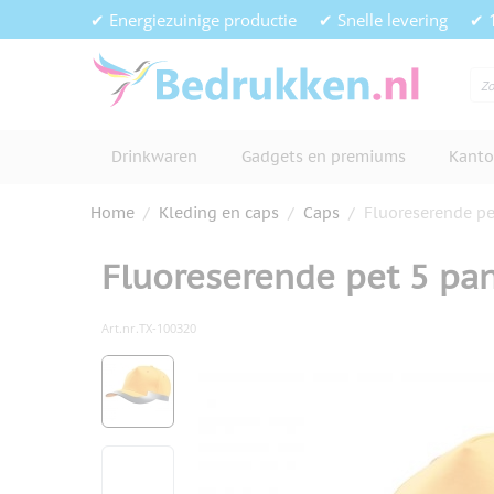
Ga naar de inhoud
✔ Energiezuinige productie
✔ Snelle levering
✔ 
Drinkwaren
Gadgets en premiums
Kanto
Home
/
Kleding en caps
/
Caps
/
Fluoreserende pe
Fluoreserende pet 5 pa
Art.nr.
TX-100320
Hoofdafbeelding
Klik om afbeelding op volledig s
View larger image
View larger image