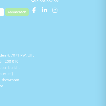
Volg ons ook op:
Aanmelden
den 4, 7071 PW, Ulft
5 - 200 010
 een bericht
otected]
e showroom
na