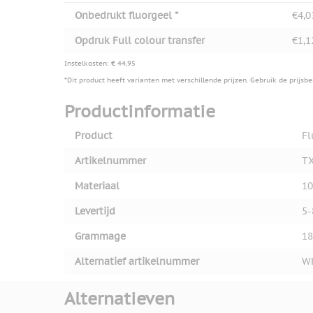
Onbedrukt fluorgeel *
€4,0
Opdruk Full colour transfer
€1,1
Instelkosten: € 44,95
*Dit product heeft varianten met verschillende prijzen. Gebruik de prijsb
Productinformatie
Product
Fl
Artikelnummer
TX
Materiaal
10
Levertijd
5-
Grammage
18
Alternatief artikelnummer
W
Alternatieven