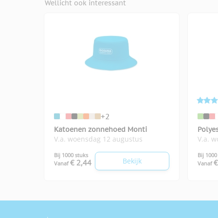
Wellicht ook interessant
+2
Katoenen zonnehoed Monti
Polye
V.a. woensdag 12 augustus
V.a. 
Bij 1000 stuks
Bij 1000
Bekijk
€ 2,44
€
Vanaf
Vanaf