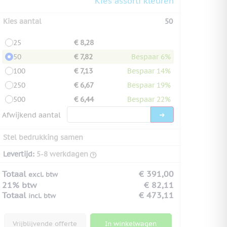
Kies assorti kleuren
Kies aantal
50
25
€ 8,28
50
€ 7,82
Bespaar 6%
100
€ 7,13
Bespaar 14%
250
€ 6,67
Bespaar 19%
500
€ 6,44
Bespaar 22%
Afwijkend aantal
Stel bedrukking samen
Levertijd:
5-8 werkdagen
Totaal
€ 391,00
excl. btw
21% btw
€ 82,11
Totaal
€ 473,11
incl. btw
Vrijblijvende offerte
In winkelwagen