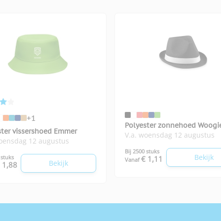
+1
Polyester zonnehoed Woogi
ster vissershoed Emmer
V.a. woensdag 12 augustus
woensdag 12 augustus
Bij 2500 stuks
Bekijk
 stuks
€ 1,11
Vanaf
Bekijk
 1,88