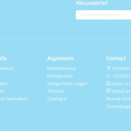
Nieuwsbrief
E-mailadres
nfo
Algemeen
Contact
kken.nl
Klantenservice
De Bolan
Bestelproces
+31(0)31
eken
Veelgestelde vragen
Stuur ons
en
Thema's
[email pr
elen bedrukken
Catalogus
Bezoek onz
Contactpagi