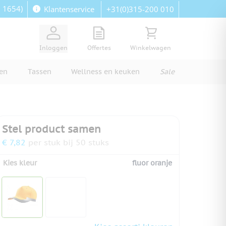
: 1654)
+31(0)315-200 010
Klantenservice
View quote, Quote is empty
Bekijk winkelwagen, Wi
Inloggen
Offertes
Winkelwagen
ren
Tassen
Wellness en keuken
Sale
Stel product samen
€ 7,82
per stuk bij 50 stuks
Kies kleur
fluor oranje