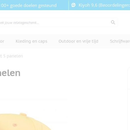
Kiyoh 9,6 (Beoordelingen
100+ goede doelen gesteund
or
Kleding en caps
Outdoor en vrije tijd
Schrijfwa
t 5 panelen
nelen
cherm te bekijken