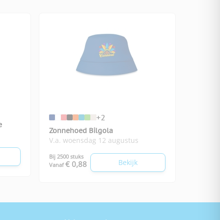
+2
e
Zonnehoed Bilgola
V.a. woensdag 12 augustus
Bij 2500 stuks
Bekijk
€ 0,88
Vanaf