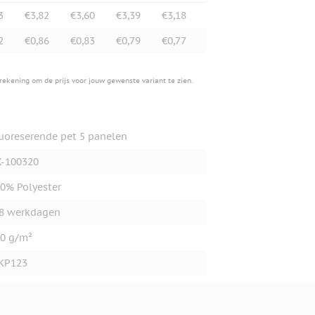
3
€3,82
€3,60
€3,39
€3,18
2
€0,86
€0,83
€0,79
€0,77
erekening om de prijs voor jouw gewenste variant te zien.
uoreserende pet 5 panelen
-100320
0% Polyester
8 werkdagen
0 g/m²
KP123