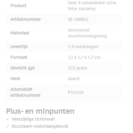
Gear X oplaadbare ultra
Product
felle zaklamp
Artikelnummer
XI-100812
Gerecycled
Materiaal
aluminiumlegering
Levertijd
5-8 werkdagen
Formaat
7,2 x 1,7 x 1,7 cm
Gewicht (gr)
27.2 gram
Merk
GearX
Alternatief
P514.50
artikelnummer
Plus- en minpunten
Veelzijdige lichtmodi
Duurzaam materiaalgebruik