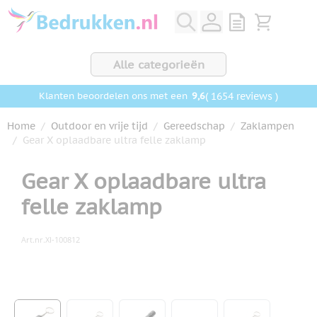
Ga naar de inhoud
View quote, Q
Bekijk wink
Alle categorieën
9,6
( 1654 reviews )
Klanten beoordelen ons met een
Home
/
Outdoor en vrije tijd
/
Gereedschap
/
Zaklampen
/
Gear X oplaadbare ultra felle zaklamp
Gear X oplaadbare ultra
felle zaklamp
Art.nr.
XI-100812
Hoofdafbeelding
Klik om afbeelding op volledig scherm te bekijken
View larger image
View larger image
View larger image
View larger image
View larger