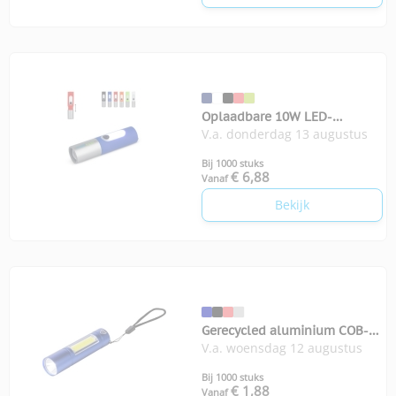
Oplaadbare 10W LED-
V.a. donderdag 13 augustus
zaklamp zoom
Bij 1000 stuks
€ 6,88
Vanaf
Bekijk
Gerecycled aluminium COB-
V.a. woensdag 12 augustus
zaklamp Sami
Bij 1000 stuks
€ 1,88
Vanaf