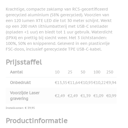
Krachtige, compacte zaklamp van RCS-gecertificeerd
gerecycled aluminium (58% gerecycled). Voorzien van
een 120 lumen XTE LED die tot 30 meter schijnt. Werkt
op een 200 mAh lithiumbatterij met USB-C snellader
(opladen <1 uur) en biedt tot 1 uur gebruik. Waterdicht
(IPX4) en prettig bij slecht weer. Met 3 lichtstanden:
100%, 50% en knipperend. Geleverd in een plasticvrije
FSC-doos, inclusief gerecyclede TPE USB-C-kabel.
Prijsstaffel
Aantal
10
25
50
100
250
Onbedrukt
€13,35
€11,64
€10,93
€10,22
€9,94
Voorzijde Laser
€2,49
€2,49
€1,39
€1,09
€0,99
gravering
Instelkosten: € 39,95
Productinformatie