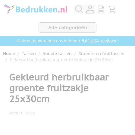
Ga naar de inhoud
View quote, Q
Bekijk wink
Alle categorieën
9,6
( 1654 reviews )
Klanten beoordelen ons met een
Home
/
Tassen
/
Andere tassen
/
Groente en fruittassen
/
Gekleurd herbruikbaar groente fruitzakje 25x30cm
Gekleurd herbruikbaar
groente fruitzakje
25x30cm
Art.nr.
LE-100266
Hoofdafbeelding
Klik om afbeelding op volledig scherm te bekijken