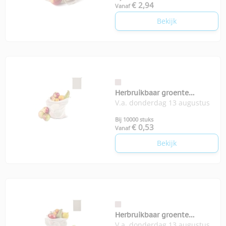
€ 2,94
Vanaf
Bekijk
Herbruikbaar groente
V.a. donderdag 13 augustus
fruitzakje 25x30cm
Bij 10000 stuks
€ 0,53
Vanaf
Bekijk
Herbruikbaar groente
V.a. donderdag 13 augustus
fruitzakje 30x40cm