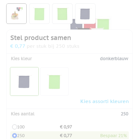
View larger image
View larger image
View larger image
View larger image
Stel product samen
€ 0,77
per stuk bij 250 stuks
Kies kleur
donkerblauw
Kies assorti kleuren
Kies aantal
250
100
€ 0,97
250
€ 0,77
Bespaar 21%