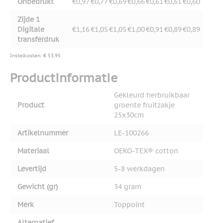
Onbedrukt
€0,97
€0,77
€0,69
€0,66
€0,61
€0,61
€0,60
Zijde 1
Digitale
€1,16
€1,05
€1,05
€1,00
€0,91
€0,89
€0,89
transferdruk
Instelkosten: € 53,95
Productinformatie
Gekleurd herbruikbaar
Product
groente fruitzakje
25x30cm
Artikelnummer
LE-100266
Materiaal
OEKO-TEX® cotton
Levertijd
5-8 werkdagen
Gewicht (gr)
34 gram
Merk
Toppoint
Alternatief