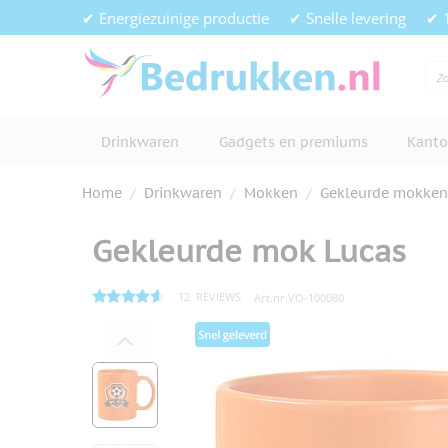
Ga naar de inhoud
✔ Energiezuinige productie
✔ Snelle levering
✔ 
Drinkwaren
Gadgets en premiums
Kanto
Home
/
Drinkwaren
/
Mokken
/
Gekleurde mokken
Gekleurde mok Lucas
12
REVIEWS
Art.nr.
VO-100080
Hoofdafbeelding
Klik om afbeelding op volledig s
View larger image