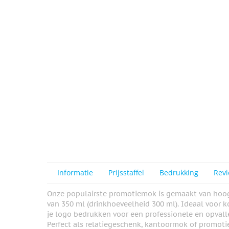
View larger image
View larger image
Informatie
Prijsstaffel
Bedrukking
Rev
Onze populairste promotiemok is gemaakt van hoo
van 350 ml (drinkhoeveelheid 300 ml). Ideaal voor k
je logo bedrukken voor een professionele en opvalle
Perfect als relatiegeschenk, kantoormok of promotie