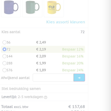
Kies assorti kleuren
Kies aantal
72
36
€ 2,49
72
€ 2,19
Bespaar 12%
144
€ 2,09
Bespaar 16%
288
€ 1,99
Bespaar 20%
576
€ 1,89
Bespaar 24%
Afwijkend aantal
Stel bedrukking samen
Levertijd:
2-5 werkdagen
Totaal
€ 157,68
excl. btw