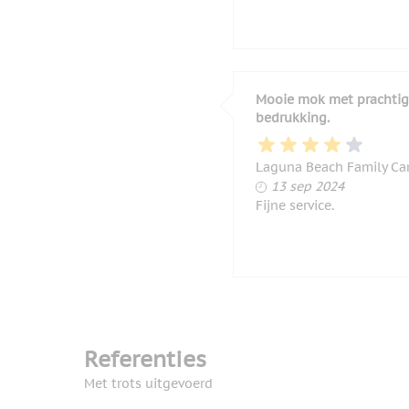
Mooie mok met prachti
bedrukking.
Laguna Beach Family C
13 september 202
13 sep 2024
Fijne service.
Referenties
Met trots uitgevoerd