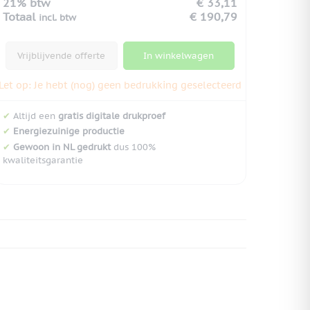
21% btw
€ 33,11
Totaal
€ 190,79
incl. btw
Vrijblijvende offerte
In winkelwagen
Let op: Je hebt (nog) geen bedrukking geselecteerd
✔
Altijd een
gratis digitale drukproef
✔
Energiezuinige productie
✔
Gewoon in NL gedrukt
dus 100%
kwaliteitsgarantie