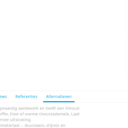
iews
Referenties
Alternatieven
gwaardig aardewerk en heeft een inhoud
offie, thee of warme chocolademelk. Laat
nde uitstraling.
materiaal – duurzaam, stijlvol en