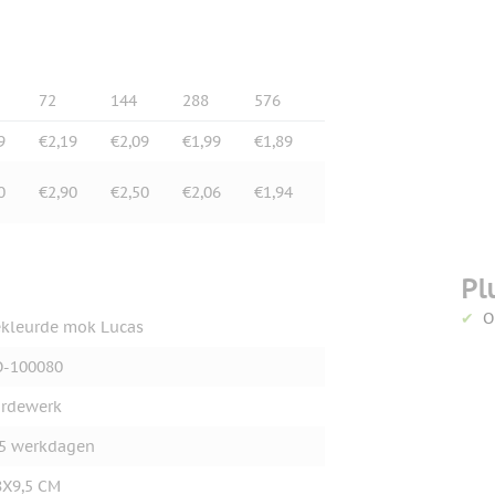
72
144
288
576
9
€2,19
€2,09
€1,99
€1,89
0
€2,90
€2,50
€2,06
€1,94
Pl
O
kleurde mok Lucas
O-100080
rdewerk
5 werkdagen
X9,5 CM