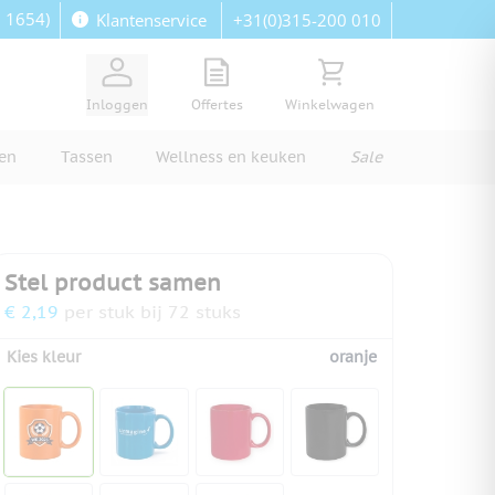
: 1654)
+31(0)315-200 010
Klantenservice
View quote, Quote is empty
Bekijk winkelwagen, Wi
Inloggen
Offertes
Winkelwagen
ren
Tassen
Wellness en keuken
Sale
Stel product samen
€ 2,19
per stuk bij 72 stuks
Kies kleur
oranje