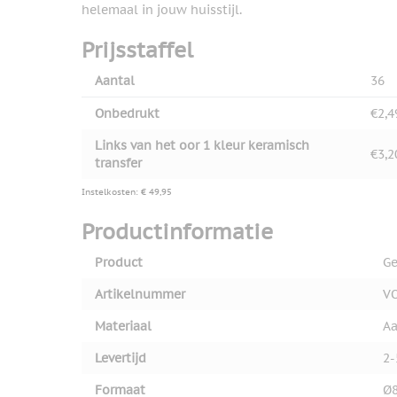
helemaal in jouw huisstijl.
Prijsstaffel
Aantal
36
Onbedrukt
€2,4
Links van het oor 1 kleur keramisch
€3,2
transfer
Instelkosten: € 49,95
Productinformatie
Product
Ge
Artikelnummer
V
Materiaal
Aa
Levertijd
2-
Formaat
Ø8