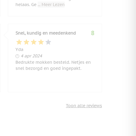
helaas. Ge
... Meer Lezen
8
Snel, kundig en meedenkend
Yda
4 april 2024
4 apr 2024
Bedrukte mokken besteld. Netjes en
snel bezorgd en goed ingepakt.
Toon alle reviews