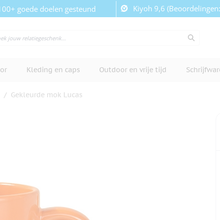
Kiyoh 9,6 (Beoordelingen
100+ goede doelen gesteund
or
Kleding en caps
Outdoor en vrije tijd
Schrijfwa
/
Gekleurde mok Lucas
cherm te bekijken