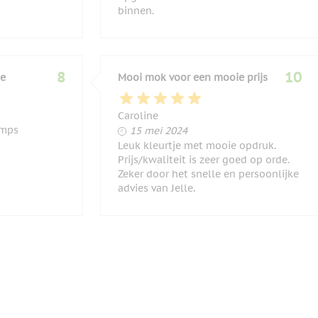
binnen.
8
10
ge
Mooi mok voor een mooie prijs
Caroline
15 mei 2024
amps
15 mei 2024
4
Leuk kleurtje met mooie opdruk.
Prijs/kwaliteit is zeer goed op orde.
Zeker door het snelle en persoonlijke
advies van Jelle.