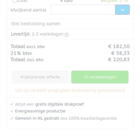
2500
€ 0,63
Bespaar 17%
Afwijkend aantal
Stel bedrukking samen
Levertijd:
2-5 werkdagen
Totaal
€ 182,50
excl. btw
21% btw
€ 38,33
Totaal
€ 220,83
incl. btw
Vrijblijvende offerte
In winkelwagen
Let op: Je hebt (nog) geen bedrukking geselecteerd
✔
Altijd een
gratis digitale drukproef
✔
Energiezuinige productie
✔
Gewoon in NL gedrukt
dus 100% kwaliteitsgarantie