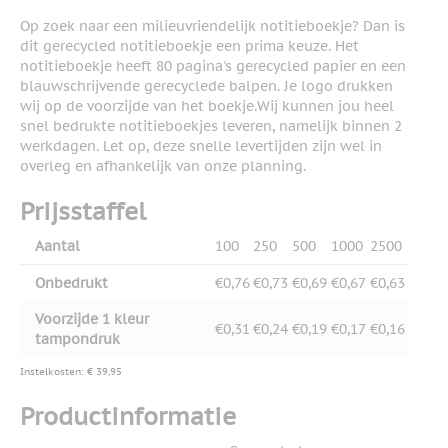
Op zoek naar een milieuvriendelijk notitieboekje? Dan is
dit gerecycled notitieboekje een prima keuze. Het
notitieboekje heeft 80 pagina's gerecycled papier en een
blauwschrijvende gerecyclede balpen. Je logo drukken
wij op de voorzijde van het boekje.Wij kunnen jou heel
snel bedrukte notitieboekjes leveren, namelijk binnen 2
werkdagen. Let op, deze snelle levertijden zijn wel in
overleg en afhankelijk van onze planning.
Prijsstaffel
Aantal
100
250
500
1000
2500
Onbedrukt
€0,76
€0,73
€0,69
€0,67
€0,63
Voorzijde 1 kleur
€0,31
€0,24
€0,19
€0,17
€0,16
tampondruk
Instelkosten: € 39,95
Productinformatie