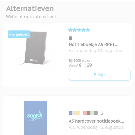
Alternatieven
Wellicht ook interessant
Notitieboekje A5 RPET
V.a. maandag 10 augustus
Recycle
Bij 1000 stuks
€ 1,69
Vanaf
Bekijk
+6
A5 hardcover notitieboek
V.a. woensdag 12 augustus
Spectrum