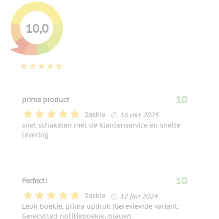
10,0
10
prima product
16 oktober 2025
Saskia
16 okt 2025
snel schakelen met de klantenservice en snelle
levering
10
Perfect!
12 januari 2024
Saskia
12 jan 2024
Leuk boekje, prima opdruk (Gereviewde variant:
Gerecycled notitieboekje, blauw)