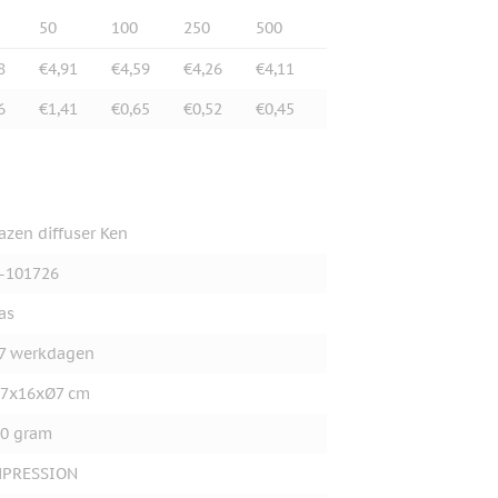
50
100
250
500
8
€4,91
€4,59
€4,26
€4,11
6
€1,41
€0,65
€0,52
€0,45
azen diffuser Ken
-101726
as
7 werkdagen
x7x16xØ7 cm
0 gram
MPRESSION