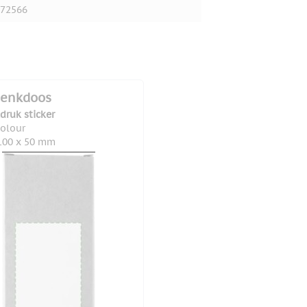
72566
enkdoos
druk sticker
colour
100 x 50 mm