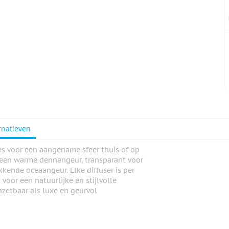
rnatieven
jes voor een aangename sfeer thuis of op
or een warme dennengeur, transparant voor
kkende oceaangeur. Elke diffuser is per
voor een natuurlijke en stijlvolle
nzetbaar als luxe en geurvol