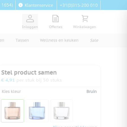
: 1654)
+31(0)315-200 010
Klantenservice
View quote, Quote is empty
Bekijk winkelwagen, Wi
Inloggen
Offertes
Winkelwagen
ren
Tassen
Wellness en keuken
Sale
Stel product samen
€ 4,91
per stuk bij 50 stuks
Kies kleur
Bruin