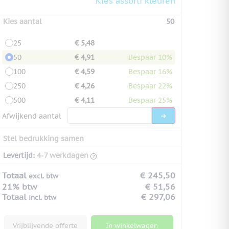
Kies assorti kleuren
Kies aantal
50
25
€ 5,48
50
€ 4,91
Bespaar 10%
100
€ 4,59
Bespaar 16%
250
€ 4,26
Bespaar 22%
500
€ 4,11
Bespaar 25%
Afwijkend aantal
Stel bedrukking samen
Levertijd:
4-7 werkdagen
Totaal
€ 245,50
excl. btw
21% btw
€ 51,56
Totaal
€ 297,06
incl. btw
Vrijblijvende offerte
In winkelwagen