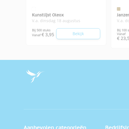
Kunstlijst Oleox
Janze
V.a. dinsdag 18 augustus
V.a. 
Eupho
Bij 500 stuks
Bij 100 
Bekijk
€ 3,95
Vanaf
Vanaf
€ 23,
Aanbevolen categorieën
Bedrijfsi