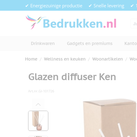
Ga naar de inhoud
✔ Energiezuinige productie
✔ Snelle levering
✔ 
Drinkwaren
Gadgets en premiums
Kanto
Home
/
Wellness en keuken
/
Woonartikelen
/
Woo
Glazen diffuser Ken
Art.nr.
GI-101726
Hoofdafbeelding
Klik om afbeelding op volledig s
View larger image