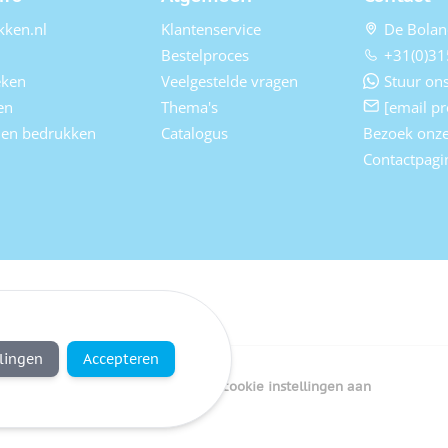
kken.nl
Klantenservice
De Bolan
Bestelproces
+31(0)31
eken
Veelgestelde vragen
Stuur ons
en
Thema's
[email pr
elen bedrukken
Catalogus
Bezoek onz
Contactpagi
llingen
Accepteren
Copyright Bedrukken.nl
Pas cookie instellingen aan