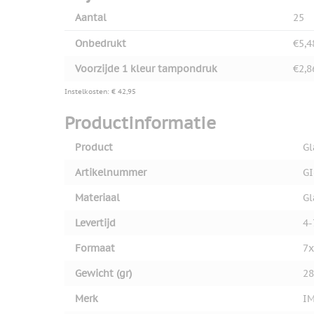
Aantal
25
Onbedrukt
€5,4
Voorzijde 1 kleur tampondruk
€2,8
Instelkosten: € 42,95
Productinformatie
Product
Gl
Artikelnummer
GI
Materiaal
Gl
Levertijd
4-
Formaat
7
Gewicht (gr)
28
Merk
I