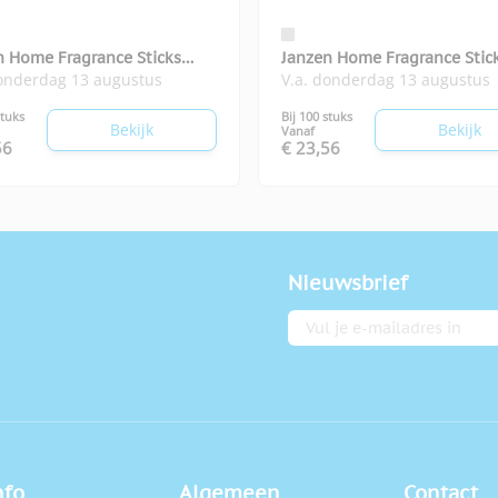
n Home Fragrance Sticks
Janzen Home Fragrance Stic
donderdag 13 augustus
V.a. donderdag 13 augustus
ria
Heavenly
stuks
Bij 100 stuks
Bekijk
Bekijk
Vanaf
56
€ 23,56
Nieuwsbrief
E-mailadres
nfo
Algemeen
Contact