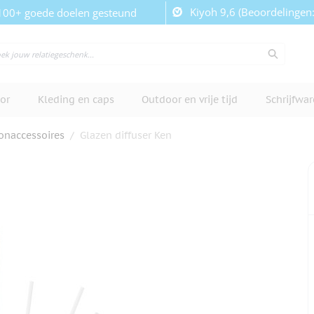
Kiyoh 9,6 (Beoordelingen
100+ goede doelen gesteund
or
Kleding en caps
Outdoor en vrije tijd
Schrijfwa
naccessoires
/
Glazen diffuser Ken
cherm te bekijken