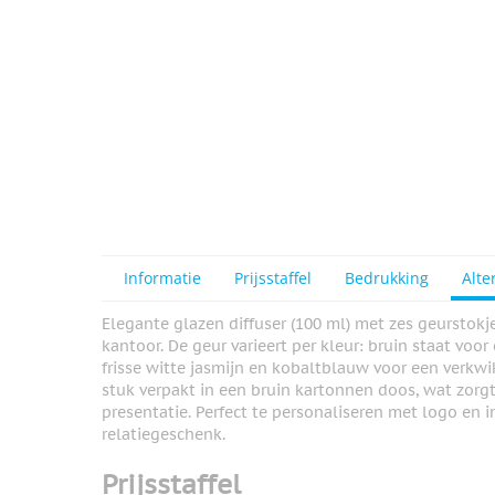
Informatie
Prijsstaffel
Bedrukking
Alte
Elegante glazen diffuser (100 ml) met zes geurstok
kantoor. De geur varieert per kleur: bruin staat vo
frisse witte jasmijn en kobaltblauw voor een verkwi
stuk verpakt in een bruin kartonnen doos, wat zorgt 
presentatie. Perfect te personaliseren met logo en i
relatiegeschenk.
Prijsstaffel