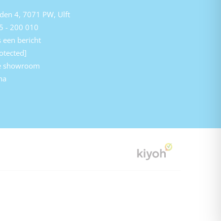
den 4, 7071 PW, Ulft
5 - 200 010
 een bericht
otected]
e showroom
na