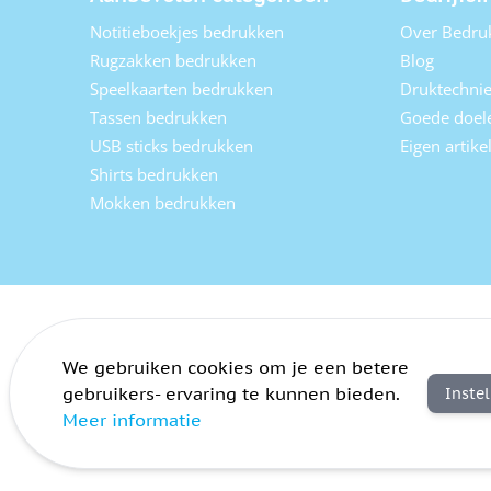
Notitieboekjes bedrukken
Over Bedru
Rugzakken bedrukken
Blog
Speelkaarten bedrukken
Druktechni
Tassen bedrukken
Goede doel
USB sticks bedrukken
Eigen artik
Shirts bedrukken
Mokken bedrukken
We gebruiken cookies om je een betere
gebruikers- ervaring te kunnen bieden.
Inste
Meer informatie
Algemene voorwaarden
Privacy
Sitemap