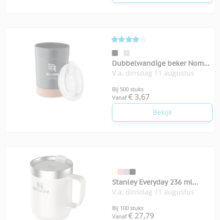
Dubbelwandige beker Nomu
V.a. dinsdag 11 augustus
300 ml
Bij 500 stuks
€ 3,67
Vanaf
Bekijk
Stanley Everyday 236 ml
V.a. dinsdag 11 augustus
kampeermok
Bij 100 stuks
€ 27,79
Vanaf