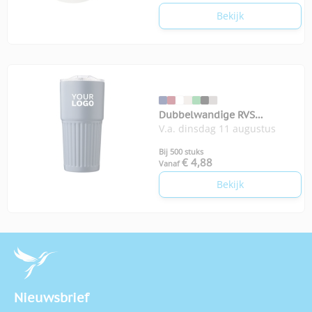
Bekijk
Dubbelwandige RVS
V.a. dinsdag 11 augustus
drinkbeker 500 ml Kael
Bij 500 stuks
€ 4,88
Vanaf
Bekijk
Nieuwsbrief