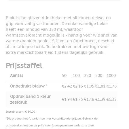
Praktische glazen drinkbeker met siliconen deksel en
grip voor veilig vasthouden. De enkelwandige beker
heeft een inhoud van 350 ml, waardoor
warmteoverdracht mogelijk is - handig voor wie snel van
warme dranken geniet. Stijlvol en functioneel, geschikt
als relatiegeschenk. Te bedrukken met uw logo voor
extra merkzichtbaarheid tijdens dagelijks gebruik.
Prijsstaffel
Aantal
50
100
250
500
1000
Onbedrukt blauw *
€2,42
€2,13
€1,95
€1,81
€1,76
Opdruk band 1 kleur
€1,94
€1,75
€1,46
€1,39
€1,32
zeefdruk
Instelkosten: € 50,00
*Dit product heeft varianten met verschillende prijzen. Gebruik de
prijsberekening om de prijs voor jouw gewenste variant te zien.