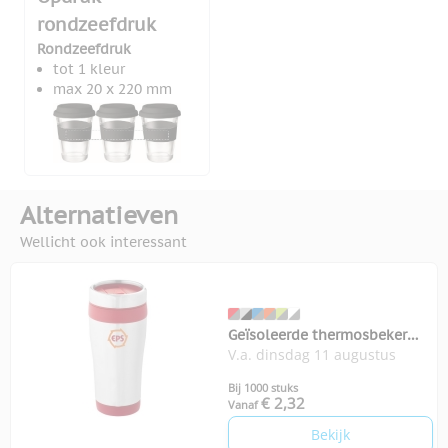
rondzeefdruk
Rondzeefdruk
tot 1 kleur
max 20 x 220 mm
Alternatieven
Wellicht ook interessant
Geïsoleerde thermosbeker
V.a. dinsdag 11 augustus
Elwood 410 ml
Bij 1000 stuks
€ 2,32
Vanaf
Bekijk