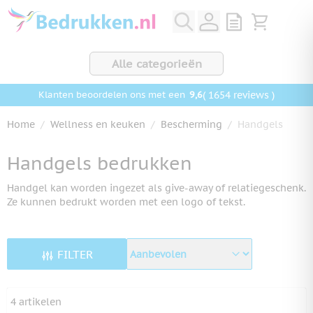
Ga naar de inhoud
View quote, Q
Bekijk wink
Alle categorieën
9,6
( 1654 reviews )
Klanten beoordelen ons met een
Home
/
Wellness en keuken
/
Bescherming
/
Handgels
Handgels bedrukken
Handgel kan worden ingezet als give-away of relatiegeschenk.
Ze kunnen bedrukt worden met een logo of tekst.
FILTER
4
artikelen