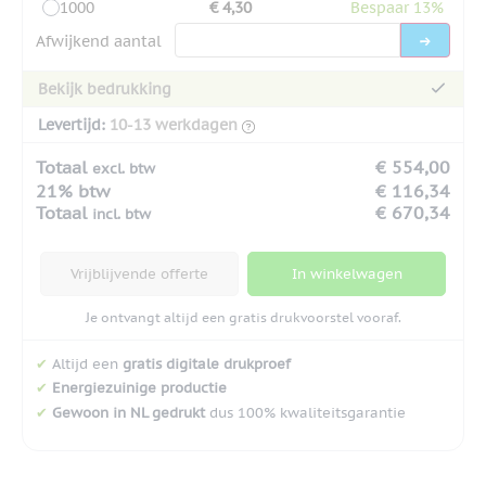
1000
€ 4,30
Bespaar 13%
Afwijkend aantal
Bekijk bedrukking
Levertijd:
10-13 werkdagen
Totaal
€ 554,00
excl. btw
21% btw
€ 116,34
Totaal
€ 670,34
incl. btw
Vrijblijvende offerte
In winkelwagen
Je ontvangt altijd een gratis drukvoorstel vooraf.
✔
Altijd een
gratis digitale drukproef
✔
Energiezuinige productie
✔
Gewoon in NL gedrukt
dus 100% kwaliteitsgarantie