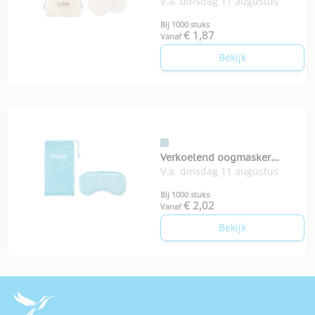
V.a. dinsdag 11 augustus
Bij 1000 stuks
€ 1,87
Vanaf
Bekijk
Verkoelend oogmasker
V.a. dinsdag 11 augustus
Reveyes
Bij 1000 stuks
€ 2,02
Vanaf
Bekijk