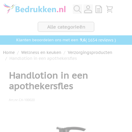
Ga naar de inhoud
View quote, Q
Bekijk wink
Alle categorieën
9,6
( 1654 reviews )
Klanten beoordelen ons met een
Home
/
Wellness en keuken
/
Verzorgingsproducten
/
Handlotion in een apothekersfles
Handlotion in een
apothekersfles
Art.nr.
CA-100020
Hoofdafbeelding
Klik om afbeelding op volledig scherm te bekijken