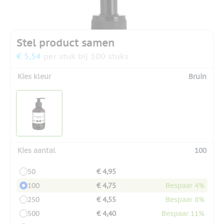
Stel product samen
€ 5,54
per stuk bij 100 stuks
Kies kleur
Bruin
Kies aantal
100
50
€ 4,95
100
€ 4,75
Bespaar 4%
250
€ 4,55
Bespaar 8%
500
€ 4,40
Bespaar 11%