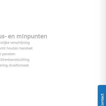
us- en minpunten
rolijke verschijning
echt houten handvat
6 panelen
littenbandsluiting
ering drukformaat
Contact