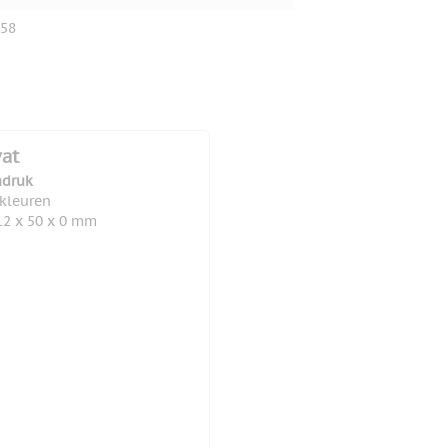
58
at
druk
 kleuren
2 x 50 x 0 mm