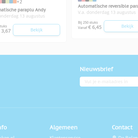
+2
Automatische reversible par
atische paraplu Andy
V.a. donderdag 13 augustus
Constance
donderdag 13 augustus
Bij 250 stuks
Bekijk
stuks
€ 6,45
Vanaf
Bekijk
 3,67
Nieuwsbrief
E-mailadres
nfo
Algemeen
Contact
kken.nl
Klantenservice
De Bolan