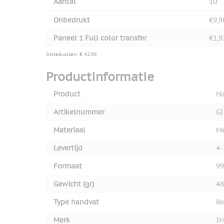
Aantal
10
Onbedrukt
€9,9
Paneel 1 Full color transfer
€1,9
Instelkosten: € 42,95
Productinformatie
Product
Ha
Artikelnummer
GI
Materiaal
Me
Levertijd
4-
Formaat
99
Gewicht (gr)
48
Type handvat
Re
Merk
I