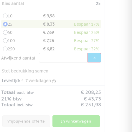
Kies aantal
25
10
€ 9,98
25
€ 8,33
Bespaar 17%
50
€ 7,69
Bespaar 23%
100
€ 7,26
Bespaar 27%
250
€ 6,82
Bespaar 32%
Afwijkend aantal
Stel bedrukking samen
Levertijd:
4-7 werkdagen
Totaal
€ 208,25
excl. btw
21% btw
€ 43,73
Totaal
€ 251,98
incl. btw
Vrijblijvende offerte
In winkelwagen