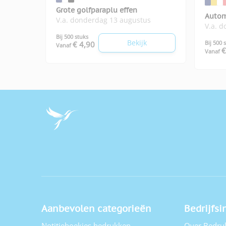
Grote golfparaplu effen
Autom
V.a. donderdag 13 augustus
V.a. 
Bij 500 stuks
Bekijk
Bij 500 
€ 4,90
Vanaf
€
Vanaf
Aanbevolen categorieën
Bedrijfsi
Notitieboekjes bedrukken
Over Bedru