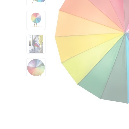
View larger image
View larger image
View larger image