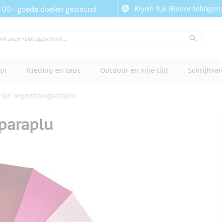
Kiyoh 9,6 (Beoordelingen
100+ goede doelen gesteund
or
Kleding en caps
Outdoor en vrije tijd
Schrijfwa
ige regenboogparaplu
paraplu
cherm te bekijken