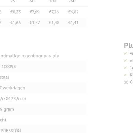
25
50
100
250
8
€8,33
€7,69
€7,26
€6,82
2
€1,66
€1,57
€1,48
€1,41
Pl
V
ndmatige regenboogparaplu
r
-100098
1
K
taal
G
7 werkdagen
,5xØ128,5 cm
9 gram
cht
MPRESSION