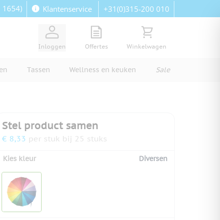
: 1654)
+31(0)315-200 010
Klantenservice
View quote, Quote is empty
Bekijk winkelwagen, Wi
Inloggen
Offertes
Winkelwagen
ren
Tassen
Wellness en keuken
Sale
Stel product samen
€ 8,33
per stuk bij 25 stuks
Kies kleur
Diversen