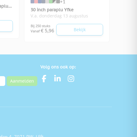
+1
aplu
30 inch paraplu Yfke
V.a. donderdag 13 augustus
Bij 250 stuks
Bekijk
€ 5,96
Vanaf
Volg ons ook op:
Aanmelden
den 4, 7071 PW, Ulft