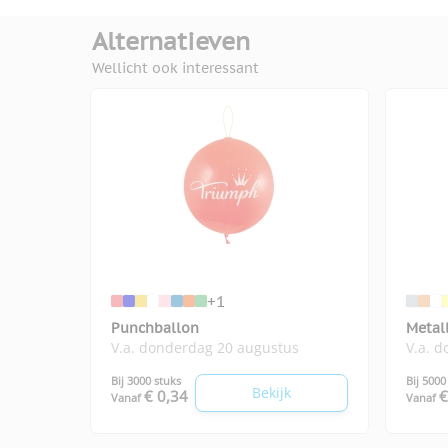
Alternatieven
Wellicht ook interessant
+1
Punchballon
Metal
V.a. donderdag 20 augustus
V.a. 
Bij 3000 stuks
Bij 5000
Bekijk
€ 0,34
€
Vanaf
Vanaf