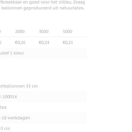
fbreekbaar en goed voor het milieu. Draag
e ballonnen geproduceerd uit natuurlatex.
0
2000
3000
5000
6
€0,26
€0,24
€0,21
usief 1 kleur
rtballonnen 33 cm
I-100014
tex
-18 werkdagen
33 cm