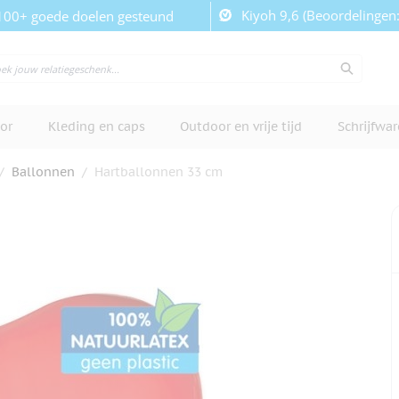
Kiyoh 9,6 (Beoordelingen
100+ goede doelen gesteund
or
Kleding en caps
Outdoor en vrije tijd
Schrijfwa
/
Ballonnen
/
Hartballonnen 33 cm
cherm te bekijken