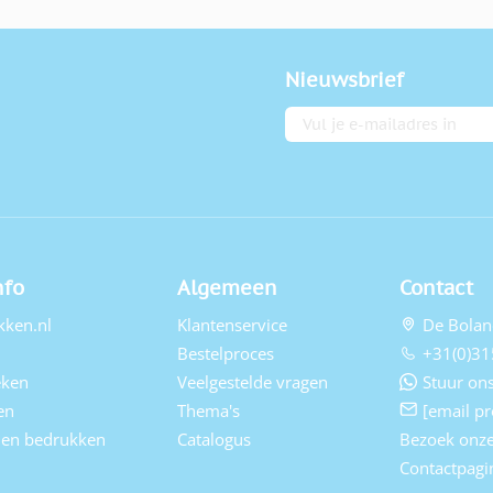
Nieuwsbrief
E-mailadres
nfo
Algemeen
Contact
kken.nl
Klantenservice
De Bolan
Bestelproces
+31(0)31
eken
Veelgestelde vragen
Stuur ons
en
Thema's
[email pr
elen bedrukken
Catalogus
Bezoek onz
Contactpagi