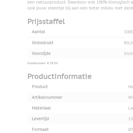
een natuurproduct. Daardoor ook 100% biologisch a
ook jouw steentje bij aan een beter milieu met dez
Prijsstaffel
Aantal
100
Onbedrukt
€0,2
Voorzijde
Incl
Instelkosten: € 39,50
Productinformatie
Product
Ha
Artikelnummer
W
Materiaal
La
Levertijd
15
Formaat
Ø