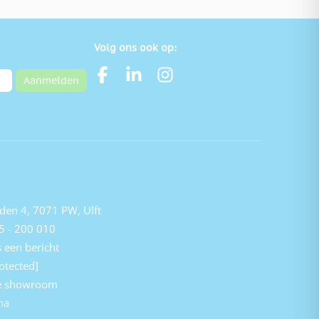
Volg ons ook op:
Aanmelden
den 4, 7071 PW, Ulft
5 - 200 010
 een bericht
otected]
e showroom
na