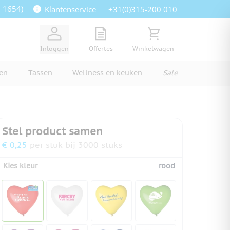
: 1654)
+31(0)315-200 010
Klantenservice
View quote, Quote is empty
Bekijk winkelwagen, Wi
Inloggen
Offertes
Winkelwagen
ren
Tassen
Wellness en keuken
Sale
Stel product samen
€ 0,25
per stuk bij 3000 stuks
Kies kleur
rood