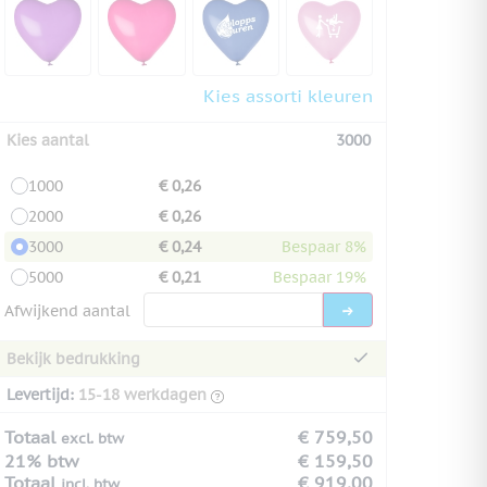
Kies assorti kleuren
Kies aantal
3000
1000
€ 0,26
2000
€ 0,26
3000
€ 0,24
Bespaar 8%
5000
€ 0,21
Bespaar 19%
Afwijkend aantal
Bekijk bedrukking
Levertijd:
15-18 werkdagen
Totaal
€ 759,50
excl. btw
21% btw
€ 159,50
Totaal
€ 919,00
incl. btw