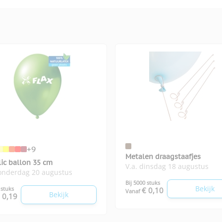
+9
Metalen draagstaafjes
lic ballon 35 cm
V.a. dinsdag 18 augustus
donderdag 20 augustus
Bij 5000 stuks
Bekijk
 stuks
€ 0,10
Vanaf
Bekijk
 0,19