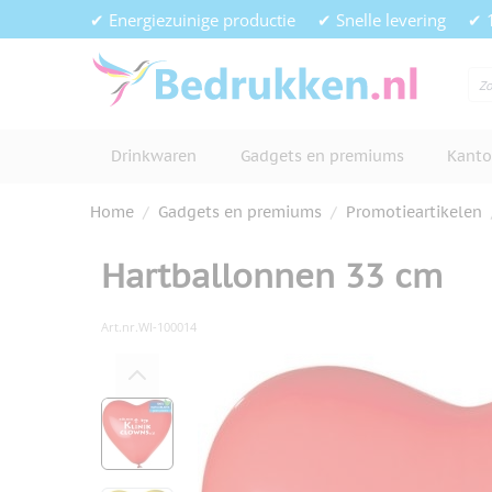
Ga naar de inhoud
✔ Energiezuinige productie
✔ Snelle levering
✔ 
Drinkwaren
Gadgets en premiums
Kanto
Home
/
Gadgets en premiums
/
Promotieartikelen
Hartballonnen 33 cm
Art.nr.
WI-100014
Hoofdafbeelding
Klik om afbeelding op volledig s
View larger image