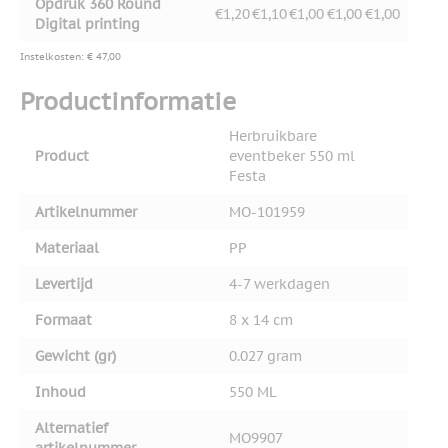
Opdruk 360 Round
€1,20
€1,10
€1,00
€1,00
€1,00
Digital printing
Instelkosten: € 47,00
Productinformatie
Herbruikbare
Product
eventbeker 550 ml
Festa
Artikelnummer
MO-101959
Materiaal
PP
Levertijd
4-7 werkdagen
Formaat
8 x 14 cm
Gewicht (gr)
0.027 gram
Inhoud
550 ML
Alternatief
MO9907