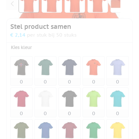
Stel product samen
€ 2,14
per stuk bij 50 stuks
Kies kleur