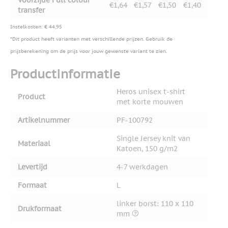
€1,64
€1,57
€1,50
€1,40
transfer
Instelkosten: € 44,95
*Dit product heeft varianten met verschillende prijzen. Gebruik de
prijsberekening om de prijs voor jouw gewenste variant te zien.
Productinformatie
Heros unisex t-shirt
Product
met korte mouwen
Artikelnummer
PF-100792
Single Jersey knit van
Materiaal
Katoen, 150 g/m2
Levertijd
4-7 werkdagen
Formaat
L
linker borst: 110 x 110
Drukformaat
mm