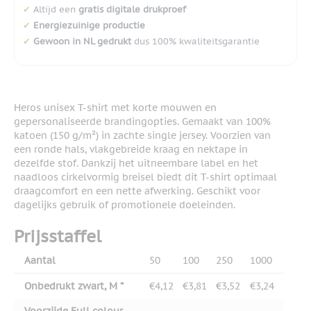
✔
Altijd een
gratis digitale drukproef
✔
Energiezuinige productie
✔
Gewoon in NL gedrukt
dus 100% kwaliteitsgarantie
Heros unisex T-shirt met korte mouwen en
gepersonaliseerde brandingopties. Gemaakt van 100%
katoen (150 g/m²) in zachte single jersey. Voorzien van
een ronde hals, vlakgebreide kraag en nektape in
dezelfde stof. Dankzij het uitneembare label en het
naadloos cirkelvormig breisel biedt dit T-shirt optimaal
draagcomfort en een nette afwerking. Geschikt voor
dagelijks gebruik of promotionele doeleinden.
Prijsstaffel
Aantal
50
100
250
1000
Onbedrukt zwart, M *
€4,12
€3,81
€3,52
€3,24
Voorzijde Full colour