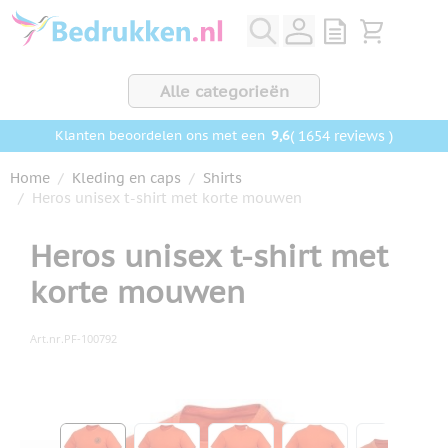
Ga naar de inhoud
View quote, Q
Bekijk wink
Alle categorieën
9,6
( 1654 reviews )
Klanten beoordelen ons met een
Home
/
Kleding en caps
/
Shirts
/
Heros unisex t-shirt met korte mouwen
Heros unisex t-shirt met
korte mouwen
Art.nr.
PF-100792
Hoofdafbeelding
Klik om afbeelding op volledig scherm te bekijken
View larger image
View larger image
View larger image
View larger ima
View la