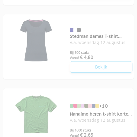
Stedman dames T-shirt
V.a. woensdag 12 augustus
Megan
Bij 500 stuks
€ 4,80
Vanaf
Bekijk
+10
Nanaimo heren t-shirt korte
V.a. woensdag 12 augustus
mouw
Bij 1000 stuks
€ 2,65
Vanaf