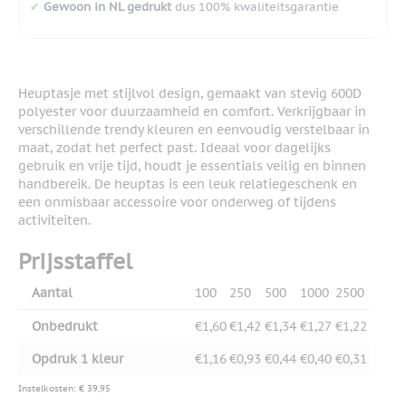
✔
Gewoon in NL gedrukt
dus 100% kwaliteitsgarantie
Heuptasje met stijlvol design, gemaakt van stevig 600D
polyester voor duurzaamheid en comfort. Verkrijgbaar in
verschillende trendy kleuren en eenvoudig verstelbaar in
maat, zodat het perfect past. Ideaal voor dagelijks
gebruik en vrije tijd, houdt je essentials veilig en binnen
handbereik. De heuptas is een leuk relatiegeschenk en
een onmisbaar accessoire voor onderweg of tijdens
activiteiten.
Prijsstaffel
Aantal
100
250
500
1000
2500
Onbedrukt
€1,60
€1,42
€1,34
€1,27
€1,22
Opdruk 1 kleur
€1,16
€0,93
€0,44
€0,40
€0,31
Instelkosten: € 39,95