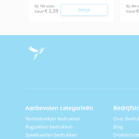
Bij 768 stuks
Bij 384 
Bekijk
€ 2,39
€
Vanaf
Vanaf
Aanbevolen categorieën
Bedrijfsi
Notitieboekjes bedrukken
Over Bedru
Rugzakken bedrukken
Blog
Speelkaarten bedrukken
Druktechni