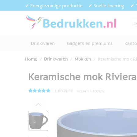
Ga naar de inhoud
✔ Energiezuinige productie
✔ Snelle levering
✔ 
Drinkwaren
Gadgets en premiums
Kanto
Home
/
Drinkwaren
/
Mokken
/
Keramische mok Ri
Keramische mok Riviera
1
RECENSIE
Art.nr.
PF-100926
Hoofdafbeelding
Klik om afbeelding op volledig s
View larger image