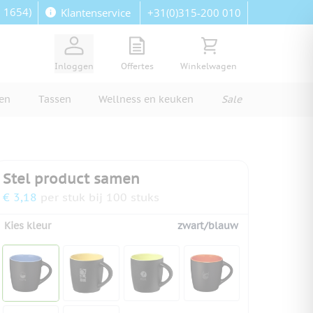
: 1654)
+31(0)315-200 010
Klantenservice
View quote, Quote is empty
Bekijk winkelwagen, Wi
Inloggen
Offertes
Winkelwagen
ren
Tassen
Wellness en keuken
Sale
Stel product samen
€ 3,18
per stuk bij 100 stuks
Kies kleur
zwart/blauw