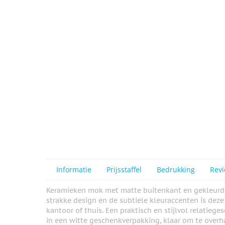
View larger image
View larger image
View larger image
Informatie
Prijsstaffel
Bedrukking
Rev
Keramieken mok met matte buitenkant en gekleurde
strakke design en de subtiele kleuraccenten is deze
kantoor of thuis. Een praktisch en stijlvol relatieg
in een witte geschenkverpakking, klaar om te over