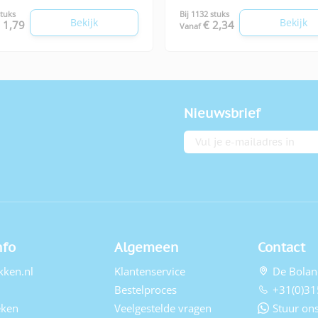
stuks
Bij 1132 stuks
Bekijk
Bekijk
 1,79
€ 2,34
Vanaf
Nieuwsbrief
E-mailadres
nfo
Algemeen
Contact
kken.nl
Klantenservice
De Bolan
Bestelproces
+31(0)31
eken
Veelgestelde vragen
Stuur ons