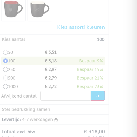
Kies assorti kleuren
Kies aantal
100
50
€ 3,51
100
€ 3,18
Bespaar 9%
250
€ 2,97
Bespaar 15%
500
€ 2,79
Bespaar 21%
1000
€ 2,72
Bespaar 23%
Afwijkend aantal
Stel bedrukking samen
Levertijd:
4-7 werkdagen
Totaal
€ 318,00
excl. btw