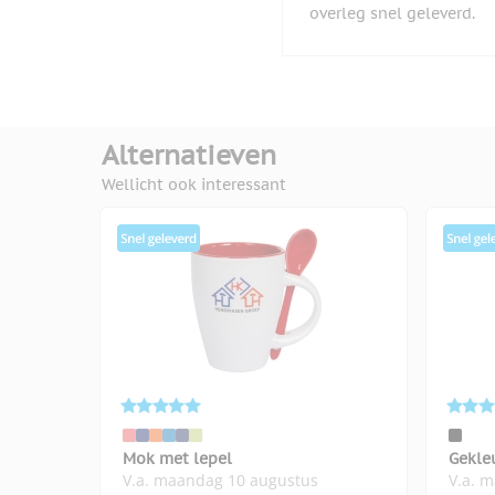
overleg snel geleverd.
Alternatieven
Wellicht ook interessant
Mok met lepel
Gekle
V.a. maandag 10 augustus
V.a. 