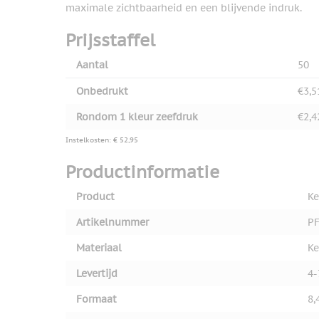
maximale zichtbaarheid en een blijvende indruk.
Prijsstaffel
Aantal
50
Onbedrukt
€3,5
Rondom 1 kleur zeefdruk
€2,4
Instelkosten: € 52,95
Productinformatie
Product
Ke
Artikelnummer
PF
Materiaal
Ke
Levertijd
4-
Formaat
8,