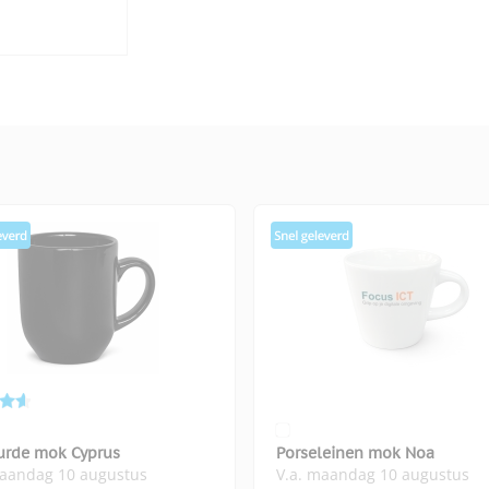
urde mok Cyprus
Porseleinen mok Noa
maandag 10 augustus
V.a. maandag 10 augustus