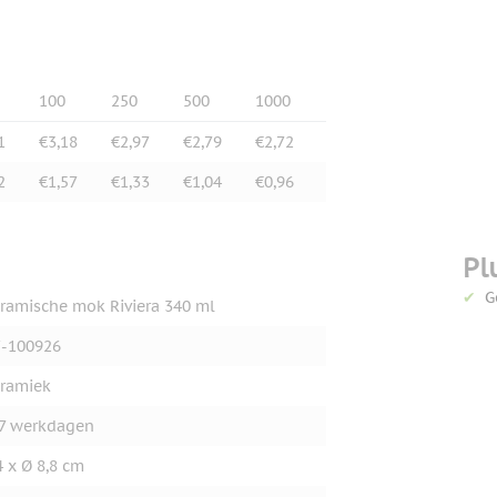
100
250
500
1000
1
€3,18
€2,97
€2,79
€2,72
2
€1,57
€1,33
€1,04
€0,96
Pl
G
ramische mok Riviera 340 ml
-100926
ramiek
7 werkdagen
4 x Ø 8,8 cm