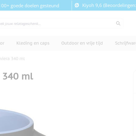
Kiyoh 9,6 (Beoordelingen
100+ goede doelen gesteund
or
Kleding en caps
Outdoor en vrije tijd
Schrijfwa
viera 340 ml
 340 ml
cherm te bekijken