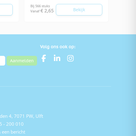
Bij 566 stuks
Bekijk
€ 2,65
Vanaf
Volg ons ook op:
Aanmelden
den 4, 7071 PW, Ulft
5 - 200 010
 een bericht