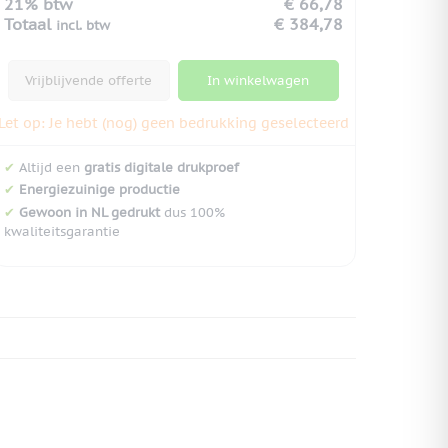
21% btw
€ 66,78
Totaal
€ 384,78
incl. btw
Vrijblijvende offerte
In winkelwagen
Let op: Je hebt (nog) geen bedrukking geselecteerd
✔
Altijd een
gratis digitale drukproef
✔
Energiezuinige productie
✔
Gewoon in NL gedrukt
dus 100%
kwaliteitsgarantie